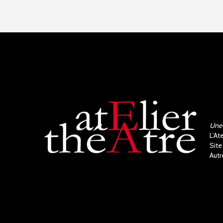
Une 
L’At
Site
Autr