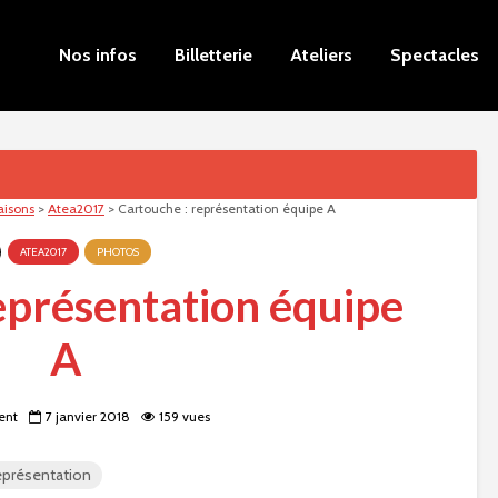
Nos infos
Billetterie
Ateliers
Spectacles
aisons
>
Atea2017
>
Cartouche : représentation équipe A
ATEA2017
PHOTOS
eprésentation équipe
A
ent
7 janvier 2018
159 vues
eprésentation