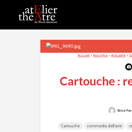
Accueil
>
Nos infos
>
Actualité
>
S
Cartouche : r
Brice Par
Cartouche
commedia dell'arte
r