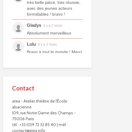
très belle pièce, très réussie,
avec des jeunes acteurs
formidables ! bravo !
Gladys
il y a 2 mois
Absolument merveilleux
Lulu
il y a 2 mois
Bravo à tout le monde ! Merci
à tous les professeurs et à
tous les camarades
comédiens. Une année ex...
voir plus
Contact
Murielle R.
il y a 2 mois
Bravo à eux. Bravo à vous !
atea - Atelier théâtre de l'École
alsacienne
Virginie Delisle
il y a 3 mois
109, rue Notre Dame des Champs -
Bravo à toute l'équipe de
75006 Paris
L'ATEA.
tél : +33 (0)9 72 32 85 40 | mél :
Un choix exigeant.
contact@atea.info