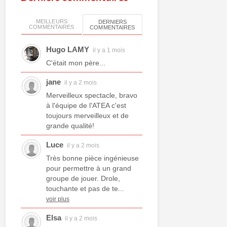
MEILLEURS
DERNIERS
COMMENTAIRES
COMMENTAIRES
Hugo LAMY
il y a 1 mois
C'était mon père...
jane
il y a 2 mois
Merveilleux spectacle, bravo
à l'équipe de l'ATEA c'est
toujours merveilleux et de
grande qualité!
Luce
il y a 2 mois
Très bonne pièce ingénieuse
pour permettre à un grand
groupe de jouer. Drole,
touchante et pas de te...
voir plus
Elsa
il y a 2 mois