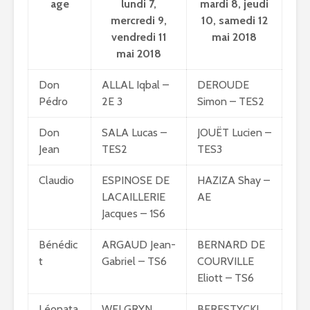
age
lundi 7,
mardi 8, jeudi
mercredi 9,
10, samedi 12
vendredi 11
mai 2018
mai 2018
Don
ALLAL Iqbal –
DEROUDE
Pédro
2E 3
Simon – TES2
Don
SALA Lucas –
JOUËT Lucien –
Jean
TES2
TES3
Claudio
ESPINOSE DE
HAZIZA Shay –
LACAILLERIE
AE
Jacques – 1S6
Bénédic
ARGAUD Jean-
BERNARD DE
t
Gabriel – TS6
COURVILLE
Eliott – TS6
Léonata
WELGRYN
BERESTYCKI