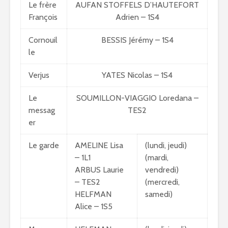
Le frère
AUFAN STOFFELS D’HAUTEFORT
François
Adrien – 1S4
Cornouil
BESSIS Jérémy – 1S4
le
Verjus
YATES Nicolas – 1S4
Le
SOUMILLON-VIAGGIO Loredana –
messag
TES2
er
Le garde
AMELINE Lisa
(lundi, jeudi)
– 1L1
(mardi,
ARBUS Laurie
vendredi)
– TES2
(mercredi,
HELFMAN
samedi)
Alice – 1S5