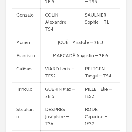
2E 5
– TS5
Gonzalo
COLIN
SAULNIER
Alexandre –
Sophie – TL1
TS4
Adrien
JOUËT Anatole – 2E 3
Francisco
MARCADÉ Augustin – 2E 6
Caliban
VIARD Louis –
RELTGEN
TES2
Tangui – TS4
Trinculo
GUERIN Max –
PILLET Elie –
2E 5
1ES2
Stéphan
DESPRES
RODE
o
Joséphine –
Capucine –
TS6
1ES2