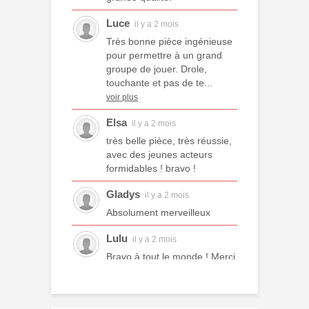
Luce
il y a 2 mois
Très bonne pièce ingénieuse
pour permettre à un grand
groupe de jouer. Drole,
touchante et pas de te...
voir plus
Elsa
il y a 2 mois
très belle pièce, très réussie,
avec des jeunes acteurs
formidables ! bravo !
Gladys
il y a 2 mois
Absolument merveilleux
Lulu
il y a 2 mois
Bravo à tout le monde ! Merci
à tous les professeurs et à
tous les camarades
comédiens. Une année ex...