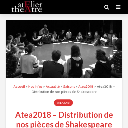
Accueil
>
Nos infos
>
Actualité
>
Saisons
>
Atea2018
>
Atea2018 –
Distribution de nos pièces de Shakespeare
ATEA2018
Atea2018 – Distribution de
nos pièces de Shakespeare