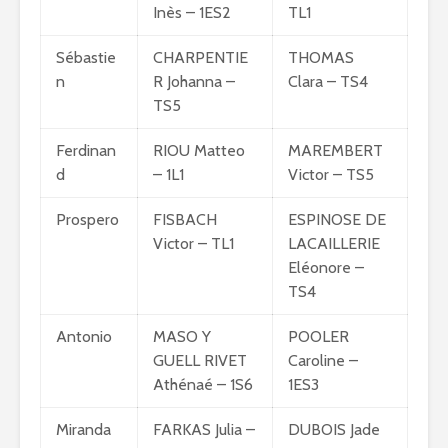
Inès – 1ES2
TL1
Sébastie
CHARPENTIE
THOMAS
n
R Johanna –
Clara – TS4
TS5
Ferdinan
RIOU Matteo
MAREMBERT
d
– 1L1
Victor – TS5
Prospero
FISBACH
ESPINOSE DE
Victor – TL1
LACAILLERIE
Eléonore –
TS4
Antonio
MASO Y
POOLER
GUELL RIVET
Caroline –
Athénaé – 1S6
1ES3
Miranda
FARKAS Julia –
DUBOIS Jade