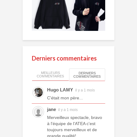
Derniers commentaires
MEILLEURS
DERNIERS
COMMENTAIRES
COMMENTAIRES
Hugo LAMY
il y a 1 mois
C'était mon père...
jane
il y a 1 mois
Merveilleux spectacle, bravo
à l'équipe de l'ATEA c'est
toujours merveilleux et de
grande qualité!