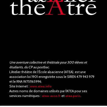
Bravo !!! Que de bons
acteurs !! Quel beau travail.
Un Richard III de très bonne
qualité.
Une aventure collective et théâtrale pour 300 élèves et
étudiants, du CP au postbac.
L’Atelier théâtre de l’École alsacienne (ATEA), est une
association loi 1901 enregistrée sous le SIREN 479 943 979
et le RNA W751165996.
Site Internet :
www.atea.info
Autres noms de domaines utilisés par l'ATEA pour ses
services numériques :
atea-asso.fr
et
atea.paris
.