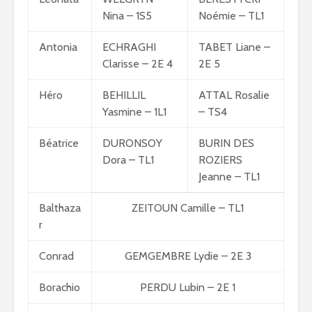
Nina – 1S5
Noémie – TL1
Antonia
ECHRAGHI
TABET Liane –
Clarisse – 2E 4
2E 5
Héro
BEHILLIL
ATTAL Rosalie
Yasmine – 1L1
– TS4
Béatrice
DURONSOY
BURIN DES
Dora – TL1
ROZIERS
Jeanne – TL1
Balthaza
ZEITOUN Camille – TL1
r
Conrad
GEMGEMBRE Lydie – 2E 3
Borachio
PERDU Lubin – 2E 1