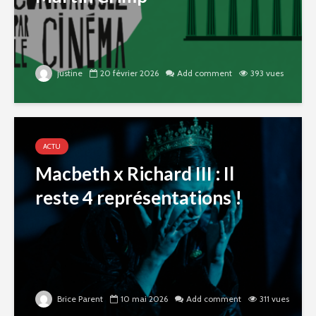
justine
20 février 2026
Add comment
393 vues
ACTU
Macbeth x Richard III : Il
reste 4 représentations !
Brice Parent
10 mai 2026
Add comment
311 vues