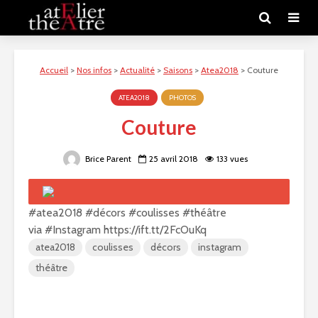
Accueil
>
Nos infos
>
Actualité
>
Saisons
>
Atea2018
>
Couture
ATEA2018
PHOTOS
Couture
Brice Parent
25 avril 2018
133 vues
#atea2018 #décors #coulisses #théâtre
via #Instagram https://ift.tt/2FcOuKq
atea2018
coulisses
décors
instagram
théâtre