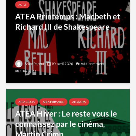
ACTU
ATEA Printemps : Macbeth et
Richard III de Shakespeare
Brice Parent
10 avril 2026
Add comment
1 362 vues
ATEA CE/CM
ATEA PRIMAIRE
ATEA2025
ATEA Hiver : Le reste vous le
connaissez par le cinéma,
Martin Crimp