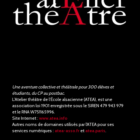
Bravo !!! Que de bons
acteurs !! Quel beau travail.
Un Richard III de très bonne
qualité.
Une aventure collective et théâtrale pour 300 élèves et
étudiants, du CP au postbac.
L’Atelier théâtre de l’École alsacienne (ATEA), est une
association loi 1901 enregistrée sous le SIREN 479 943 979
et le RNA W751165996.
Site Internet :
www.atea.info
Autres noms de domaines utilisés par l'ATEA pour ses
services numériques :
atea-asso.fr
et
atea.paris
.