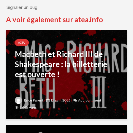
A voir également sur atea.info
ACTU
Macbeth et Richard III de
Shakespeare : la billetterie
est ouverte !
Brice Parent
13 avril 2026
Add comment
1 448 vues