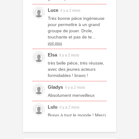
Luce
il y a 2 mois
Très bonne pièce ingénieuse
pour permettre à un grand
groupe de jouer. Drole,
touchante et pas de te...
voir plus
Elsa
il y a 2 mois
très belle pièce, très réussie,
avec des jeunes acteurs
formidables ! bravo !
Gladys
il y a 2 mois
Absolument merveilleux
Lulu
il y a 2 mois
Bravo à tout le monde ! Merci
à tous les professeurs et à
tous les camarades
comédiens. Une année ex...