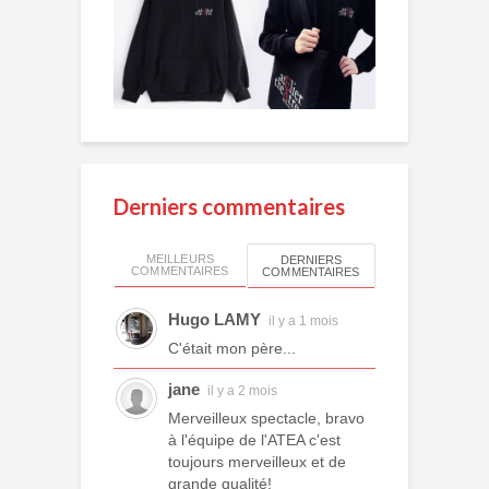
Derniers commentaires
MEILLEURS
DERNIERS
COMMENTAIRES
COMMENTAIRES
Hugo LAMY
il y a 1 mois
C'était mon père...
jane
il y a 2 mois
Merveilleux spectacle, bravo
à l'équipe de l'ATEA c'est
toujours merveilleux et de
grande qualité!