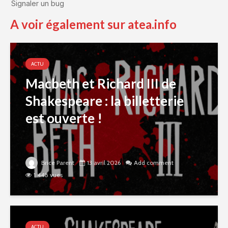
A voir également sur atea.info
ACTU
Macbeth et Richard III de
Shakespeare : la billetterie
est ouverte !
Brice Parent
13 avril 2026
Add comment
1 448 vues
ACTU