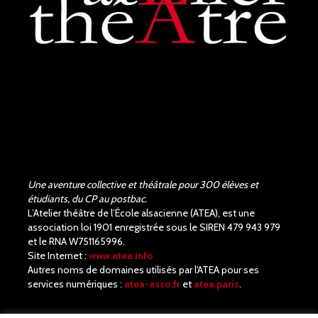
Bravo !!! Que de bons
acteurs !! Quel beau travail.
Un Richard III de très bonne
qualité.
Une aventure collective et théâtrale pour 300 élèves et
étudiants, du CP au postbac.
L’Atelier théâtre de l’École alsacienne (ATEA), est une
association loi 1901 enregistrée sous le SIREN 479 943 979
et le RNA W751165996.
Site Internet :
www.atea.info
Autres noms de domaines utilisés par l'ATEA pour ses
services numériques :
atea-asso.fr
et
atea.paris
.