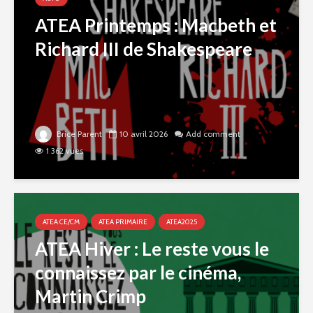
ATEA Printemps : Macbeth et
Richard III de Shakespeare
Brice Parent
10 avril 2026
Add comment
1 362 vues
ATEA CE/CM
ATEA PRIMAIRE
ATEA2025
ATEA Hiver : Le reste vous le
connaissez par le cinéma,
Martin Crimp