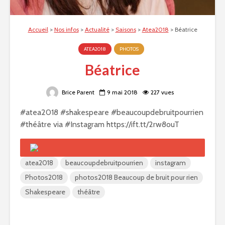
Accueil
>
Nos infos
>
Actualité
>
Saisons
>
Atea2018
>
Béatrice
ATEA2018
PHOTOS
Béatrice
Brice Parent
9 mai 2018
227 vues
#atea2018 #shakespeare #beaucoupdebruitpourrien
#théâtre via #Instagram https://ift.tt/2rw8ouT
atea2018
beaucoupdebruitpourrien
instagram
Photos2018
photos2018 Beaucoup de bruit pour rien
Shakespeare
théâtre