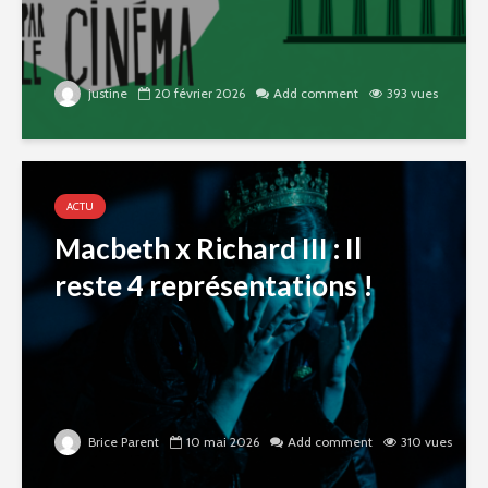
justine
20 février 2026
Add comment
393 vues
ACTU
Macbeth x Richard III : Il
reste 4 représentations !
Brice Parent
10 mai 2026
Add comment
310 vues