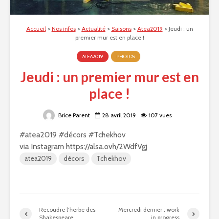
Accueil
>
Nos infos
>
Actualité
>
Saisons
>
Atea2019
>
Jeudi : un
premier mur est en place !
ATEA2019
PHOTOS
Jeudi : un premier mur est en
place !
Brice Parent
28 avril 2019
107 vues
#atea2019 #décors #Tchekhov
via Instagram https://alsa.ovh/2WdfVgj
atea2019
décors
Tchekhov
Recoudre l’herbe des
Mercredi dernier : work
Shakespeare.
in progress