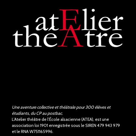
de la pièce de Shakespeare,
les acteurs et la...
voir plus
Judith Aubry.
il y a 3 mois
Bravo !!! Que de bons
acteurs !! Quel beau travail.
Un Richard III de très bonne
qualité.
Une aventure collective et théâtrale pour 300 élèves et
étudiants, du CP au postbac.
L’Atelier théâtre de l’École alsacienne (ATEA), est une
association loi 1901 enregistrée sous le SIREN 479 943 979
et le RNA W751165996.