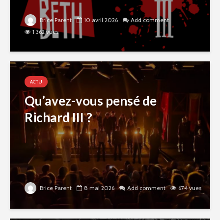
Brice Parent
10 avril 2026
Add comment
1 362 vues
ACTU
Qu’avez-vous pensé de
Richard III ?
Brice Parent
8 mai 2026
Add comment
674 vues