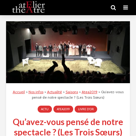
Accueil
>
Nos infos
>
Actualité
>
Saisons
>
Atea2019
>
Qu’avez-vous
pensé de notre spectacle ? (Les Trois Sœurs)
ACTU
ATEA2019
LIVRE D'OR
Qu’avez-vous pensé de notre
spectacle ? (Les Trois Sœurs)