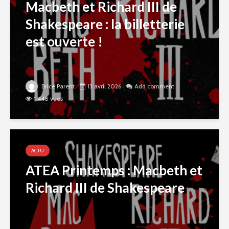
Macbeth et Richard III de
Shakespeare : la billetterie
est ouverte !
Brice Parent
13 avril 2026
Add comment
1 448 vues
ACTU
ATEA Printemps : Macbeth et
Richard III de Shakespeare