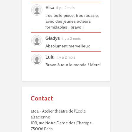
Elsa
il y a 2 mois
très belle pièce, très réussie,
avec des jeunes acteurs
formidables ! bravo !
Gladys
il y a 2 mois
Absolument merveilleux
Lulu
il y a 2 mois
Bravo à tout le monde ! Merci
à tous les professeurs et à
tous les camarades
comédiens. Une année ex...
voir plus
Contact
Murielle R.
il y a 2 mois
atea - Atelier théâtre de l'École
Bravo à eux. Bravo à vous !
alsacienne
Virginie Delisle
109, rue Notre Dame des Champs -
il y a 3 mois
75006 Paris
Bravo à toute l'équipe de