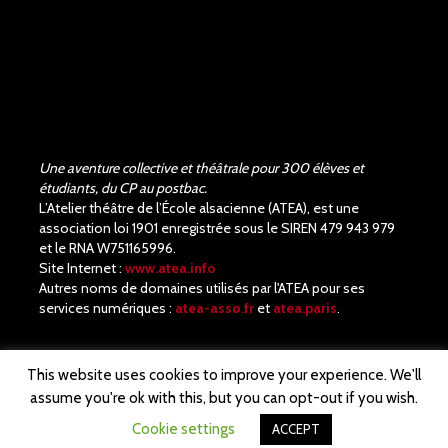
Une aventure collective et théâtrale pour 300 élèves et
étudiants, du CP au postbac.
L’Atelier théâtre de l’École alsacienne (ATEA), est une
association loi 1901 enregistrée sous le SIREN 479 943 979
et le RNA W751165996.
Site Internet :
www.atea.info
Autres noms de domaines utilisés par l'ATEA pour ses
services numériques :
atea-asso.fr
et
atea.paris
.
This website uses cookies to improve your experience. We'll
assume you're ok with this, but you can opt-out if you wish.
© ATEA· Notre site est propulsé par
WordPress
Cookie settings
ACCEPT