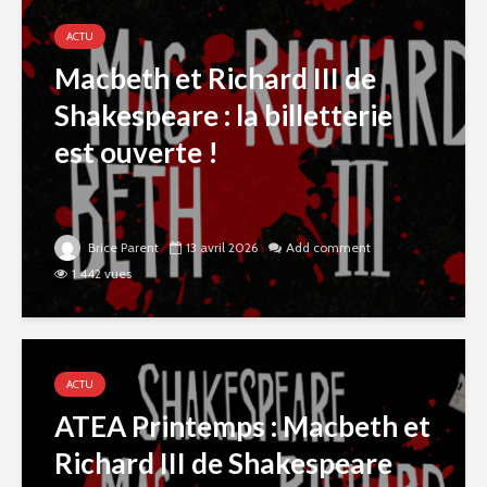
ACTU
Macbeth et Richard III de
Shakespeare : la billetterie
est ouverte !
Brice Parent
13 avril 2026
Add comment
1 442 vues
ACTU
ATEA Printemps : Macbeth et
Richard III de Shakespeare