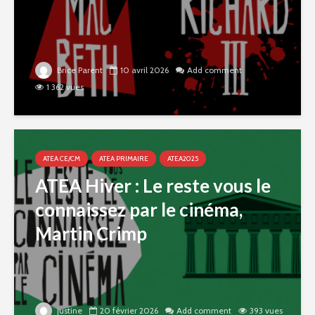
Brice Parent
10 avril 2026
Add comment
1 362 vues
ATEA CE/CM
ATEA PRIMAIRE
ATEA2025
ATEA Hiver : Le reste vous le
connaissez par le cinéma,
Martin Crimp
justine
20 février 2026
Add comment
393 vues