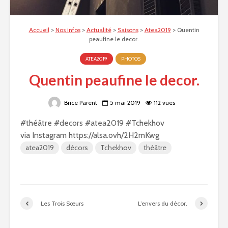
Accueil
>
Nos infos
>
Actualité
>
Saisons
>
Atea2019
>
Quentin
peaufine le decor.
ATEA2019
PHOTOS
Quentin peaufine le decor.
Brice Parent
5 mai 2019
112 vues
#théâtre #decors #atea2019 #Tchekhov
via Instagram https://alsa.ovh/2H2mKwg
atea2019
décors
Tchekhov
théâtre
Les Trois Sœurs
L’envers du décor.