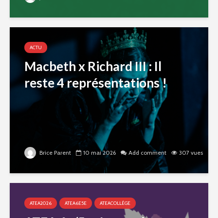
ACTU
Macbeth x Richard III : Il
reste 4 représentations !
Brice Parent
10 mai 2026
Add comment
307 vues
ATEA2026
ATEA6E5E
ATEACOLLÈGE