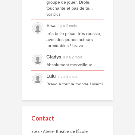
groupe de jouer. Drole,
touchante et pas de te...
voir plus
Elsa
il y a 2 mois
très belle pièce, très réussie,
avec des jeunes acteurs
formidables ! bravo !
Gladys
il y a 2 mois
Absolument merveilleux
Lulu
il y a 2 mois
Bravo à tout le monde ! Merci
à tous les professeurs et à
tous les camarades
comédiens. Une année ex...
voir plus
Contact
Murielle R.
il y a 2 mois
atea - Atelier théâtre de l'École
Bravo à eux. Bravo à vous !