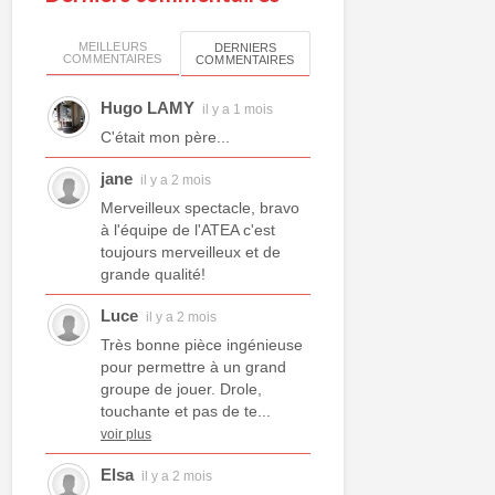
MEILLEURS
DERNIERS
COMMENTAIRES
COMMENTAIRES
Hugo LAMY
il y a 1 mois
C'était mon père...
jane
il y a 2 mois
Merveilleux spectacle, bravo
à l'équipe de l'ATEA c'est
toujours merveilleux et de
grande qualité!
Luce
il y a 2 mois
Très bonne pièce ingénieuse
pour permettre à un grand
groupe de jouer. Drole,
touchante et pas de te...
voir plus
Elsa
il y a 2 mois