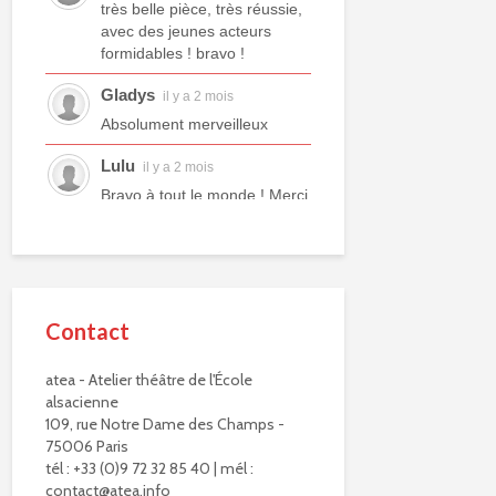
très belle pièce, très réussie,
avec des jeunes acteurs
formidables ! bravo !
Gladys
il y a 2 mois
Absolument merveilleux
Lulu
il y a 2 mois
Bravo à tout le monde ! Merci
à tous les professeurs et à
tous les camarades
comédiens. Une année ex...
voir plus
Contact
Murielle R.
il y a 2 mois
Bravo à eux. Bravo à vous !
atea - Atelier théâtre de l'École
alsacienne
Virginie Delisle
il y a 3 mois
109, rue Notre Dame des Champs -
Bravo à toute l'équipe de
75006 Paris
L'ATEA.
tél : +33 (0)9 72 32 85 40 | mél :
Un choix exigeant.
contact@atea.info