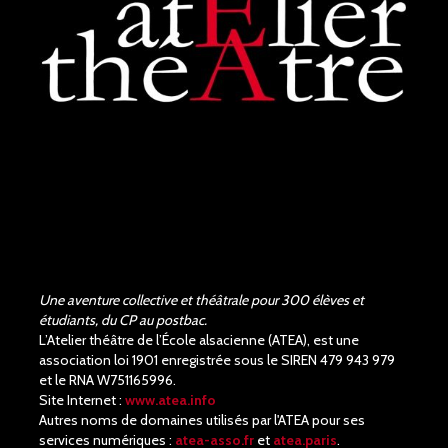
Judith Aubry.
il y a 3 mois
Bravo !!! Que de bons
acteurs !! Quel beau travail.
Un Richard III de très bonne
qualité.
Une aventure collective et théâtrale pour 300 élèves et
étudiants, du CP au postbac.
L’Atelier théâtre de l’École alsacienne (ATEA), est une
association loi 1901 enregistrée sous le SIREN 479 943 979
et le RNA W751165996.
Site Internet :
www.atea.info
Autres noms de domaines utilisés par l'ATEA pour ses
services numériques :
atea-asso.fr
et
atea.paris
.