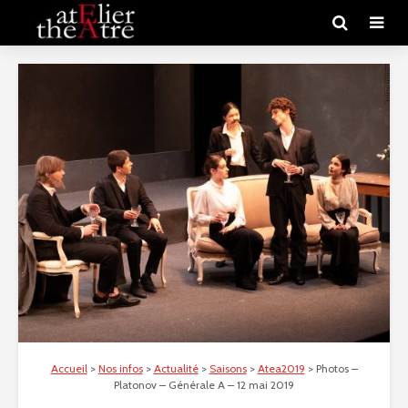
Accueil
>
Nos infos
>
Actualité
>
Saisons
>
Atea2019
>
Photos –
Platonov – Générale A – 12 mai 2019