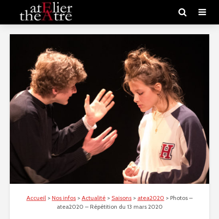
Accueil
>
Nos infos
>
Actualité
>
Saisons
>
atea2020
>
Photos –
atea2020 – Répétition du 13 mars 2020