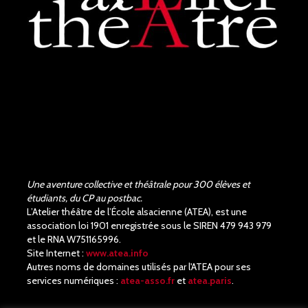
Bravo !!! Que de bons
acteurs !! Quel beau travail.
Un Richard III de très bonne
qualité.
Une aventure collective et théâtrale pour 300 élèves et
étudiants, du CP au postbac.
L’Atelier théâtre de l’École alsacienne (ATEA), est une
association loi 1901 enregistrée sous le SIREN 479 943 979
et le RNA W751165996.
Site Internet :
www.atea.info
Autres noms de domaines utilisés par l'ATEA pour ses
services numériques :
atea-asso.fr
et
atea.paris
.