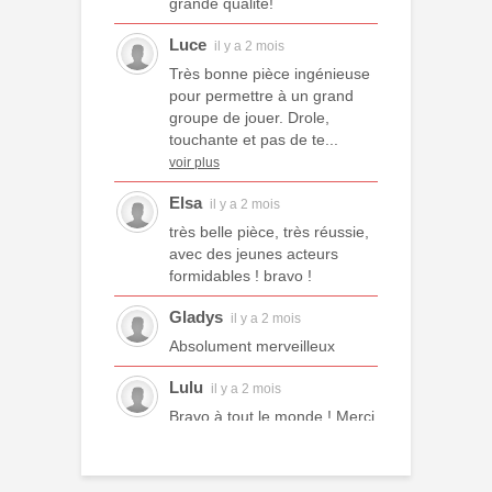
grande qualité!
Luce
il y a 2 mois
Très bonne pièce ingénieuse
pour permettre à un grand
groupe de jouer. Drole,
touchante et pas de te...
voir plus
Elsa
il y a 2 mois
très belle pièce, très réussie,
avec des jeunes acteurs
formidables ! bravo !
Gladys
il y a 2 mois
Absolument merveilleux
Lulu
il y a 2 mois
Bravo à tout le monde ! Merci
à tous les professeurs et à
tous les camarades
comédiens. Une année ex...