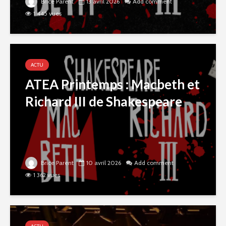
Brice Parent
13 avril 2026
Add comment
1 445 vues
ACTU
ATEA Printemps : Macbeth et
Richard III de Shakespeare
Brice Parent
10 avril 2026
Add comment
1 362 vues