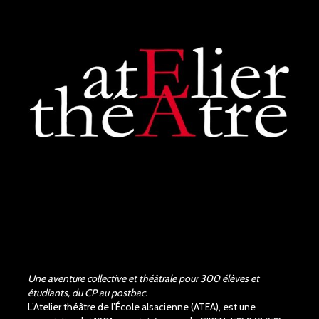
Superbe performance. On
sent tout le poids du tragique
de la pièce de Shakespeare,
les acteurs et la...
voir plus
Judith Aubry.
il y a 3 mois
Bravo !!! Que de bons
acteurs !! Quel beau travail.
Un Richard III de très bonne
qualité.
Une aventure collective et théâtrale pour 300 élèves et
étudiants, du CP au postbac.
L’Atelier théâtre de l’École alsacienne (ATEA), est une