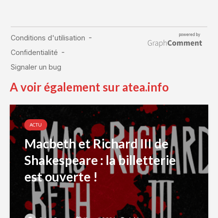
A voir également sur atea.info
ACTU
Macbeth et Richard III de
Shakespeare : la billetterie
est ouverte !