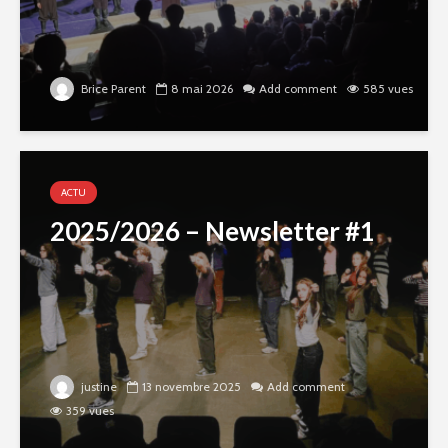
Brice Parent
8 mai 2026
Add comment
585 vues
ACTU
2025/2026 – Newsletter #1
justine
13 novembre 2025
Add comment
359 vues