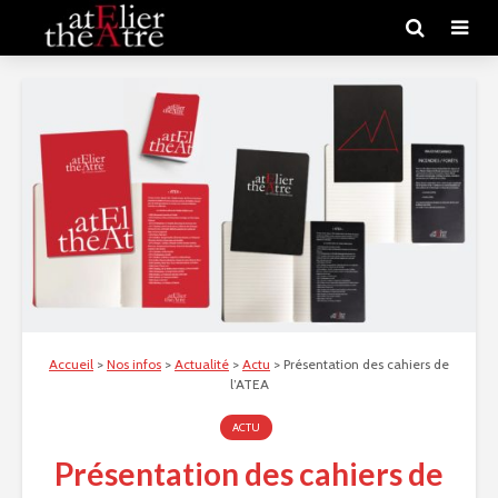
Accueil
>
Nos infos
>
Actualité
>
Actu
>
Présentation des cahiers de
l’ATEA
ACTU
Présentation des cahiers de