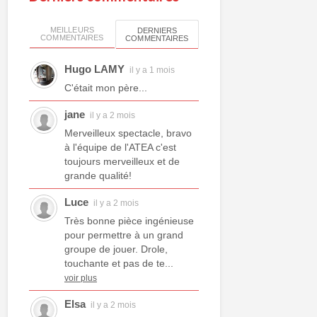
MEILLEURS
DERNIERS
COMMENTAIRES
COMMENTAIRES
Hugo LAMY
il y a 1 mois
C'était mon père...
jane
il y a 2 mois
Merveilleux spectacle, bravo
à l'équipe de l'ATEA c'est
toujours merveilleux et de
grande qualité!
Luce
il y a 2 mois
Très bonne pièce ingénieuse
pour permettre à un grand
groupe de jouer. Drole,
touchante et pas de te...
voir plus
Elsa
il y a 2 mois