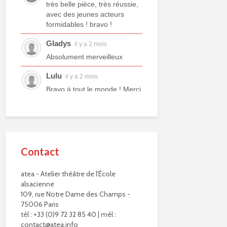
très belle pièce, très réussie,
avec des jeunes acteurs
formidables ! bravo !
Gladys
il y a 2 mois
Absolument merveilleux
Lulu
il y a 2 mois
Bravo à tout le monde ! Merci
à tous les professeurs et à
tous les camarades
comédiens. Une année ex...
voir plus
Contact
Murielle R.
il y a 2 mois
Bravo à eux. Bravo à vous !
atea - Atelier théâtre de l'École
alsacienne
Virginie Delisle
il y a 3 mois
109, rue Notre Dame des Champs -
Bravo à toute l'équipe de
75006 Paris
L'ATEA.
tél : +33 (0)9 72 32 85 40 | mél :
Un choix exigeant.
contact@atea.info