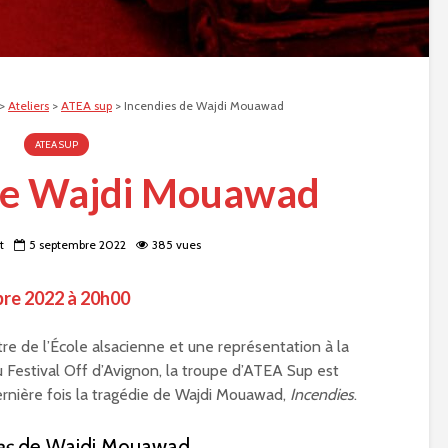
>
Ateliers
>
ATEA sup
>
Incendies de Wajdi Mouawad
ATEA SUP
de Wajdi Mouawad
t
5 septembre 2022
385 vues
bre 2022 à 20h00
re de l’École alsacienne et une représentation à la
 Festival Off d’Avignon, la troupe d’ATEA Sup est
rnière fois la tragédie de Wajdi Mouawad,
Incendies
.
es
de Wajdi Mouawad