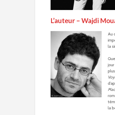
L’auteur – Wajdi Mo
Au c
impo
la s
Que 
jou
plus
Voya
d’a
Mac
roma
témo
la b