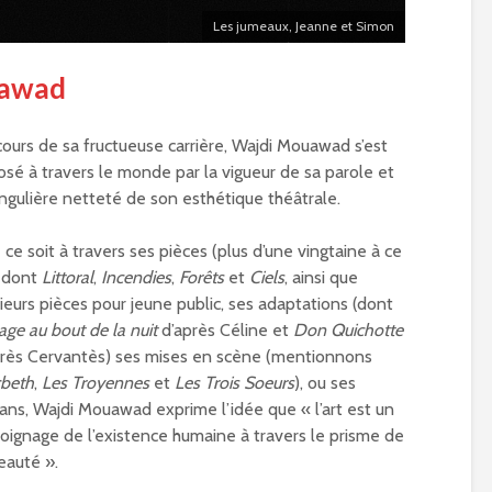
Les jumeaux, Jeanne et Simon
uawad
ours de sa fructueuse carrière, Wajdi Mouawad s’est
sé à travers le monde par la vigueur de sa parole et
ingulière netteté de son esthétique théâtrale.
ce soit à travers ses pièces (plus d’une vingtaine à ce
r dont
Littoral
,
Incendies
,
Forêts
et
Ciels
, ainsi que
ieurs pièces pour jeune public, ses adaptations (dont
ge au bout de la nuit
d’après Céline et
Don Quichotte
près Cervantès) ses mises en scène (mentionnons
beth
,
Les Troyennes
et
Les Trois Soeurs
), ou ses
ns, Wajdi Mouawad exprime l’idée que « l’art est un
ignage de l’existence humaine à travers le prisme de
eauté ».