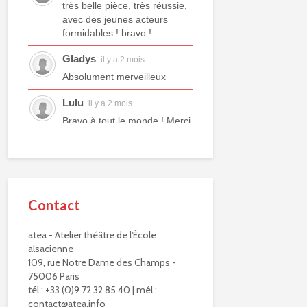
très belle pièce, très réussie,
avec des jeunes acteurs
formidables ! bravo !
Gladys
il y a 2 mois
Absolument merveilleux
Lulu
il y a 2 mois
Bravo à tout le monde ! Merci
à tous les professeurs et à
tous les camarades
comédiens. Une année ex...
voir plus
Contact
Murielle R.
il y a 2 mois
Bravo à eux. Bravo à vous !
atea - Atelier théâtre de l'École
alsacienne
Virginie Delisle
il y a 3 mois
109, rue Notre Dame des Champs -
Bravo à toute l'équipe de
75006 Paris
L'ATEA.
tél : +33 (0)9 72 32 85 40 | mél :
Un choix exigeant.
contact@atea.info