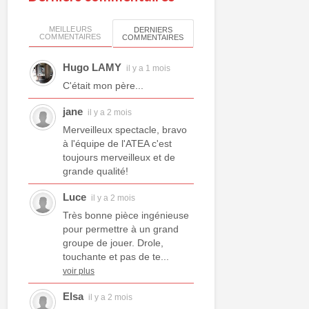
MEILLEURS
DERNIERS
COMMENTAIRES
COMMENTAIRES
Hugo LAMY
il y a 1 mois
C'était mon père...
jane
il y a 2 mois
Merveilleux spectacle, bravo
à l'équipe de l'ATEA c'est
toujours merveilleux et de
grande qualité!
Luce
il y a 2 mois
Très bonne pièce ingénieuse
pour permettre à un grand
groupe de jouer. Drole,
touchante et pas de te...
voir plus
Elsa
il y a 2 mois