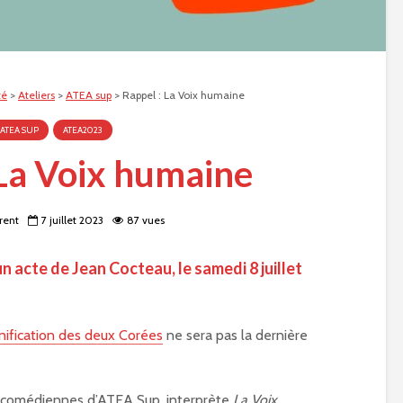
té
>
Ateliers
>
ATEA sup
>
Rappel : La Voix humaine
ATEA SUP
ATEA2023
 La Voix humaine
rent
7 juillet 2023
87 vues
n acte de Jean Cocteau, le samedi 8 juillet
nification des deux Corées
ne sera pas la dernière
s comédiennes d’ATEA Sup, interprète
La Voix