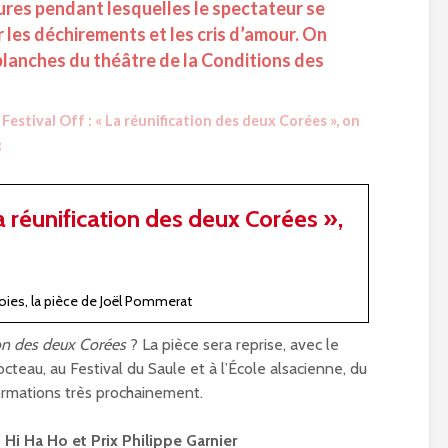
ures pendant lesquelles le spectateur se
 les déchirements et les cris d’amour. On
 planches du théâtre de la Conditions des
Festival Off : « La réunification des deux Corées », on
3
La réunification des deux Corées »,
oies, la pièce de Joël Pommerat
ion des deux Corées
? La pièce sera reprise, avec le
cteau, au Festival du Saule et à l’École alsacienne, du
ormations très prochainement.
 Hi Ha Ho et Prix Philippe Garnier