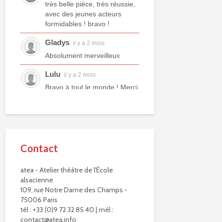
très belle pièce, très réussie,
avec des jeunes acteurs
formidables ! bravo !
Gladys
il y a 2 mois
Absolument merveilleux
Lulu
il y a 2 mois
Bravo à tout le monde ! Merci
à tous les professeurs et à
tous les camarades
comédiens. Une année ex...
voir plus
Contact
Murielle R.
il y a 2 mois
Bravo à eux. Bravo à vous !
atea - Atelier théâtre de l'École
alsacienne
Virginie Delisle
il y a 3 mois
109, rue Notre Dame des Champs -
Bravo à toute l'équipe de
75006 Paris
L'ATEA.
tél : +33 (0)9 72 32 85 40 | mél :
Un choix exigeant.
contact@atea.info