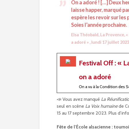
On a adoré ! […] Deux he
laisse happer, marqué par
espère les revoir sur les
Soies l’année prochaine.
Elsa Théobald, La Provence, « 
a adoré » , lundi 17 juillet 202
Festival Off : « 
on a adoré
On a vu à la Condition des S
📣 Vous avez manqué
La Réunificat
seul en scène
La Voix humaine
de Co
15 au 17 septembre 2023. Plus d’inf
Fête de l’École alsacienne : tournoi