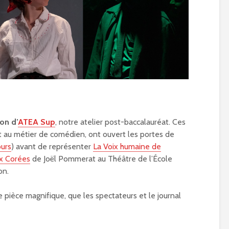
on d’
ATEA Sup
, notre atelier post-baccalauréat. Ces
t au métier de comédien, ont ouvert les portes de
urs
) avant de représenter
La Voix humaine de
ux Corées
de Joël Pommerat au Théâtre de l’École
on.
e pièce magnifique, que les spectateurs et le journal