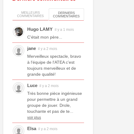
MEILLEURS
DERNIERS
COMMENTAIRES
COMMENTAIRES
Hugo LAMY
il y a 1 mois
C'était mon père...
jane
il y a 2 mois
Merveilleux spectacle, bravo
à l'équipe de l'ATEA c'est
toujours merveilleux et de
grande qualité!
Luce
il y a 2 mois
Très bonne pièce ingénieuse
pour permettre à un grand
groupe de jouer. Drole,
touchante et pas de te...
voir plus
Elsa
il y a 2 mois