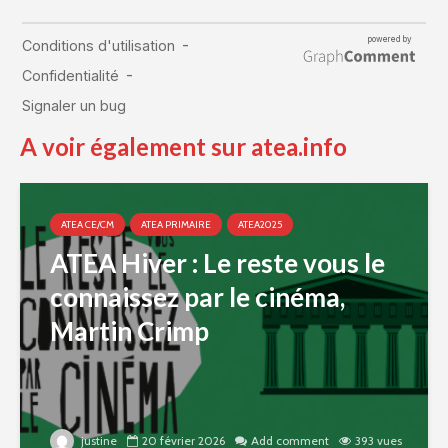
A voir également sur atea.info
ATEA CE/CM
ATEA PRIMAIRE
ATEA2025
ATEA Hiver : Le reste vous le
connaissez par le cinéma,
Martin Crimp
justine
20 février 2026
Add comment
393 vues