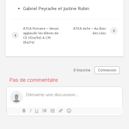
Gabriel Peyrache et Justine Robin
ATEA Primaire – Venez
ATEA 6e5e – Au Bois
applaudir les élèves de
des Lilas
CE (10e/9e) & CM
(8e/7e)