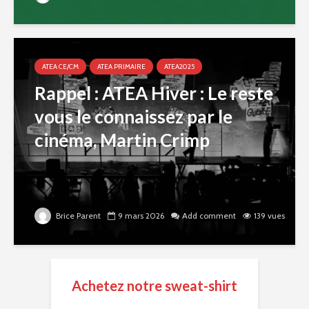
ATEA CE/CM
ATEA PRIMAIRE
ATEA2025
Rappel : ATEA Hiver : Le reste
vous le connaissez par le
cinéma, Martin Crimp
Brice Parent
9 mars 2026
Add comment
139 vues
Achetez notre sweat-shirt