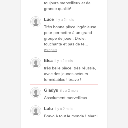
toujours merveilleux et de
grande qualité!
Luce
il y a 2 mois
Très bonne pièce ingénieuse
pour permettre à un grand
groupe de jouer. Drole,
touchante et pas de te...
voir plus
Elsa
il y a 2 mois
très belle pièce, très réussie,
avec des jeunes acteurs
formidables ! bravo !
Gladys
il y a 2 mois
Absolument merveilleux
Lulu
il y a 2 mois
Bravo à tout le monde ! Merci
à tous les professeurs et à
tous les camarades