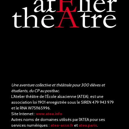
Judith Aubry.
il y a 3 mois
Bravo !!! Que de bons
acteurs !! Quel beau travail.
Un Richard III de très bonne
qualité.
Une aventure collective et théâtrale pour 300 élèves et
étudiants, du CP au postbac.
L’Atelier théâtre de l’École alsacienne (ATEA), est une
association loi 1901 enregistrée sous le SIREN 479 943 979
et le RNA W751165996.
Site Internet :
www.atea.info
Autres noms de domaines utilisés par l'ATEA pour ses
services numériques :
atea-asso.fr
et
atea.paris
.