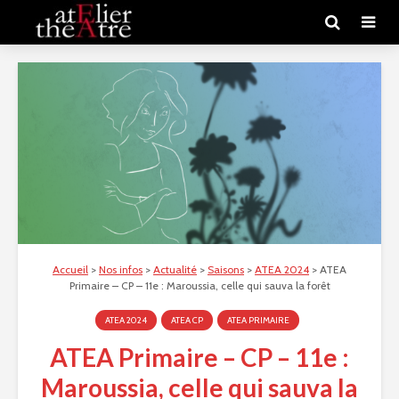
Accueil
>
Nos infos
>
Actualité
>
Saisons
>
ATEA 2024
>
ATEA
Primaire – CP – 11e : Maroussia, celle qui sauva la forêt
ATEA 2024
ATEA CP
ATEA PRIMAIRE
ATEA Primaire – CP – 11e :
Maroussia, celle qui sauva la