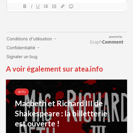
A voir également sur atea.info
ACTU
Macbeth et Richard III de
Shakespeare : la billetterie
est ouverte !