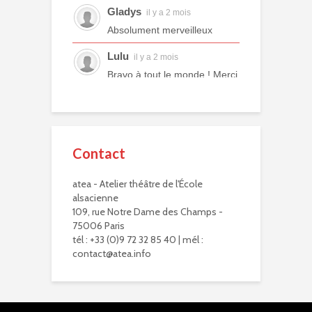
Gladys
il y a 2 mois
Absolument merveilleux
Lulu
il y a 2 mois
Bravo à tout le monde ! Merci
à tous les professeurs et à
tous les camarades
comédiens. Une année ex...
voir plus
Contact
Murielle R.
il y a 2 mois
atea - Atelier théâtre de l'École
Bravo à eux. Bravo à vous !
alsacienne
Virginie Delisle
109, rue Notre Dame des Champs -
il y a 3 mois
75006 Paris
Bravo à toute l'équipe de
tél : +33 (0)9 72 32 85 40 | mél :
L'ATEA.
contact@atea.info
Un choix exigeant.
Un moment inoubliable,
d'une intensité remarquab...