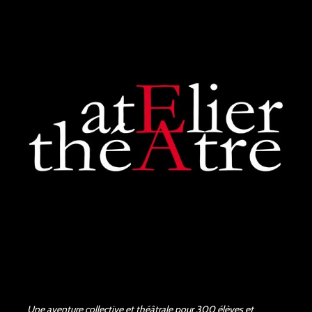
voir plus
Zoraida G.
il y a 3 mois
Superbe performance. On
sent tout le poids du tragique
de la pièce de Shakespeare,
les acteurs et la...
voir plus
Judith Aubry.
il y a 3 mois
Bravo !!! Que de bons
acteurs !! Quel beau travail.
Un Richard III de très bonne
qualité.
Une aventure collective et théâtrale pour 300 élèves et