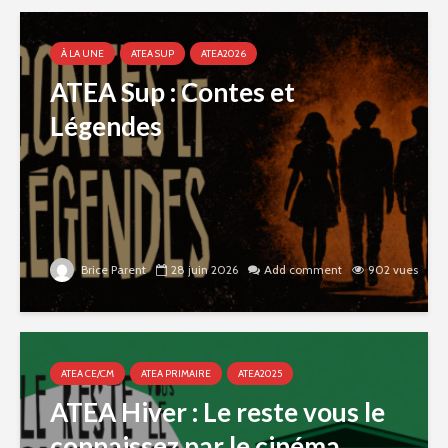
À LA UNE
ATEA SUP
ATEA2026
ATEA Sup : Contes et
Légendes
Brice Parent
28 juin 2026
Add comment
902 vues
ATEA CE/CM
ATEA PRIMAIRE
ATEA2025
ATEA Hiver : Le reste vous le
connaissez par le cinéma,