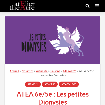
Accueil
>
Nos infos
>
Actualité
>
Saisons
>
ATEA2026
>
ATEA 6e/5e :
Les petites Dionysies
ATEA2026
ATEA6E5E
ATEACOLLÈGE
ATEA 6e/5e : Les petites
Dionysies