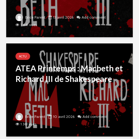
Brice Parent
13 avril 2026
Add comment
1 441 vues
ACTU
ATEA Printemps : Macbeth et
Richard III de Shakespeare
Brice Parent
10 avril 2026
Add comment
1 361 vues