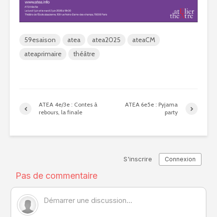
59esaison
atea
atea2025
ateaCM
ateaprimaire
théâtre
ATEA 4e/3e : Contes à
ATEA 6e5e : Pyjama
rebours, la finale
party