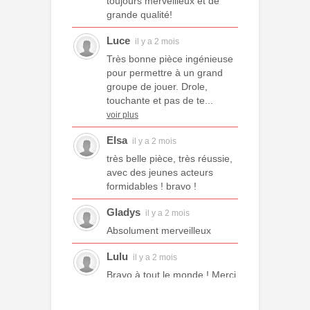
toujours merveilleux et de
grande qualité!
Luce
il y a 2 mois
Très bonne pièce ingénieuse
pour permettre à un grand
groupe de jouer. Drole,
touchante et pas de te...
voir plus
Elsa
il y a 2 mois
très belle pièce, très réussie,
avec des jeunes acteurs
formidables ! bravo !
Gladys
il y a 2 mois
Absolument merveilleux
Lulu
il y a 2 mois
Bravo à tout le monde ! Merci
à tous les professeurs et à
tous les camarades