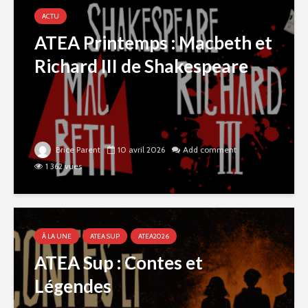
ACTU
ATEA Printemps : Macbeth et
Richard III de Shakespeare
Brice Parent
10 avril 2026
Add comment
1 362 vues
À LA UNE
ATEA SUP
ATEA2026
ATEA Sup : Contes et
Légendes