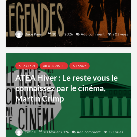
Brice Parent
28 juin 2026
Add comment
903 vues
ATEA CE/CM
ATEA PRIMAIRE
ATEA2025
ATEA Hiver : Le reste vous le
connaissez par le cinéma,
Martin Crimp
justine
20 février 2026
Add comment
393 vues