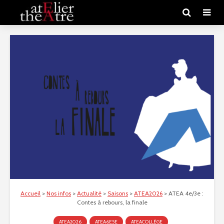
Accueil
>
Nos infos
>
Actualité
>
Saisons
>
ATEA2026
>
ATEA 4e/3e :
Contes à rebours, la finale
ATEA2026
ATEA6E5E
ATEACOLLÈGE