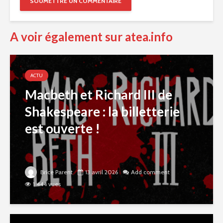
A voir également sur atea.info
ACTU
Macbeth et Richard III de
Shakespeare : la billetterie
est ouverte !
Brice Parent
13 avril 2026
Add comment
1 444 vues