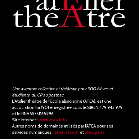
Judith Aubry.
il y a 3 mois
Bravo !!! Que de bons
acteurs !! Quel beau travail.
Un Richard III de très bonne
qualité.
Une aventure collective et théâtrale pour 300 élèves et
étudiants, du CP au postbac.
L’Atelier théâtre de l’École alsacienne (ATEA), est une
association loi 1901 enregistrée sous le SIREN 479 943 979
et le RNA W751165996.
Site Internet :
www.atea.info
Autres noms de domaines utilisés par l'ATEA pour ses
services numériques :
atea-asso.fr
et
atea.paris
.