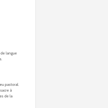
e de langue
s.
eu pastoral.
nsacre à
es de la