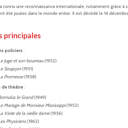
a connu une reconnaissance internationale, notamment grâce à s
ont été jouées dans le monde entier. Il est décédé le 14 décembr
 principales
s policiers
:
Le Juge et son bourreau
(1952)
Le Soupçon
(1951)
La Promesse
(1958)
 de théâtre
:
Romulus le Grand
(1949)
Le Mariage de Monsieur Mississippi
(1952)
La Visite de la vieille dame
(1956)
Les Physiciens
(1962)