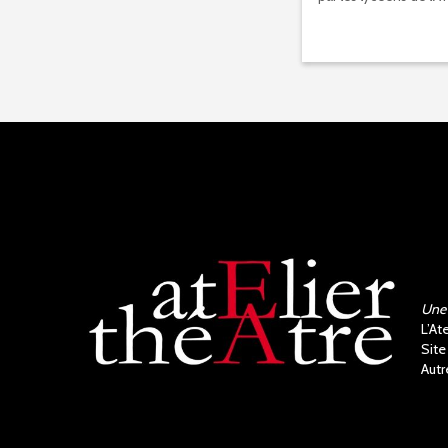
Une 
L’At
Site
Autr