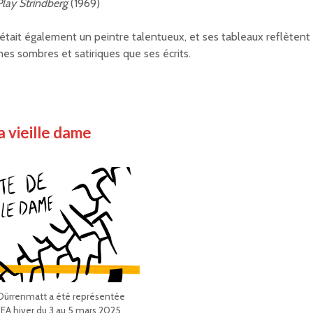
Play Strindberg
(1969)
tait également un peintre talentueux, et ses tableaux reflètent
s sombres et satiriques que ses écrits.
la vieille dame
 Dürrenmatt a été représentée
TEA hiver du 3 au 5 mars 2025.