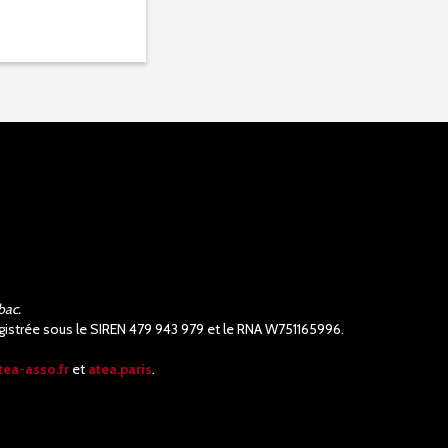
bac.
nregistrée sous le SIREN 479 943 979 et le RNA W751165996.
tea-asso.fr
et
atea.paris
.