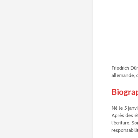
Friedrich Dü
allemande, 
Biogra
Né le 5 janv
Après des ét
l’écriture. 
responsabilit