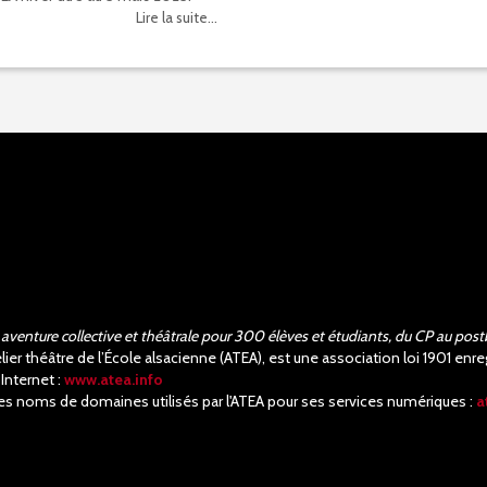
Lire la suite...
aventure collective et théâtrale pour 300 élèves et étudiants, du CP au post
elier théâtre de l’École alsacienne (ATEA), est une association loi 1901 e
 Internet :
www.atea.info
es noms de domaines utilisés par l'ATEA pour ses services numériques :
a