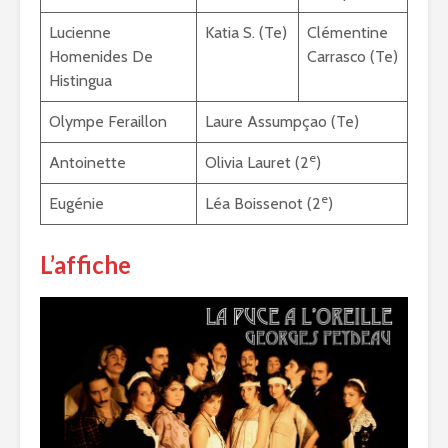
Lucienne
Katia S. (Te)
Clémentine
Homenides De
Carrasco (Te)
Histingua
Olympe Feraillon
Laure Assumpçao (Te)
e
Antoinette
Olivia Lauret (2
)
e
Eugénie
Léa Boissenot (2
)
L’affiche