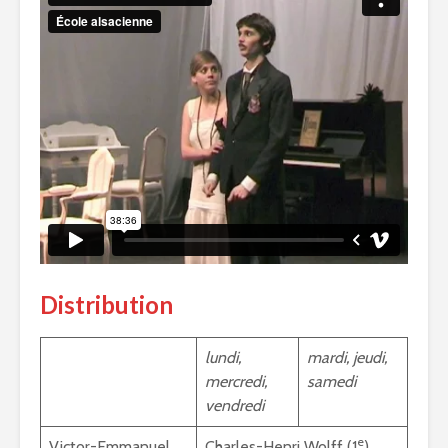
Distribution
lundi,
mardi, jeudi,
mercredi,
samedi
vendredi
e
Victor-Emmanuel
Charles-Henri Wolff (1
)