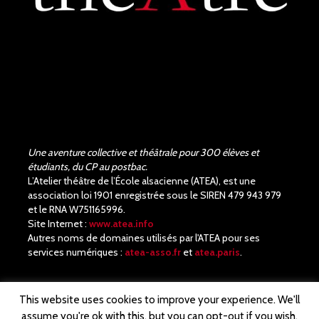
Une aventure collective et théâtrale pour 300 élèves et
étudiants, du CP au postbac.
L’Atelier théâtre de l’École alsacienne (ATEA), est une
association loi 1901 enregistrée sous le SIREN 479 943 979
et le RNA W751165996.
Site Internet :
www.atea.info
Autres noms de domaines utilisés par l'ATEA pour ses
services numériques :
atea-asso.fr
et
atea.paris
.
This website uses cookies to improve your experience. We'll
assume you're ok with this, but you can opt-out if you wish.