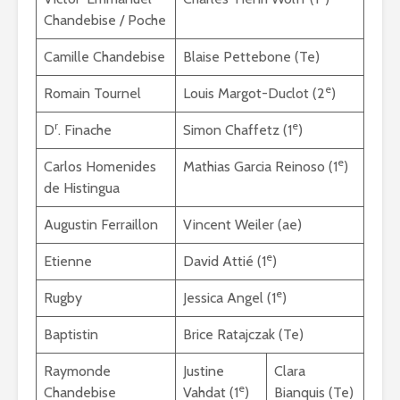
Chandebise / Poche
Camille Chandebise
Blaise Pettebone (Te)
e
Romain Tournel
Louis Margot-Duclot (2
)
r
e
D
. Finache
Simon Chaffetz (1
)
e
Carlos Homenides
Mathias Garcia Reinoso (1
)
de Histingua
Augustin Ferraillon
Vincent Weiler (ae)
e
Etienne
David Attié (1
)
e
Rugby
Jessica Angel (1
)
Baptistin
Brice Ratajczak (Te)
Raymonde
Justine
Clara
e
Chandebise
Vahdat (1
)
Bianquis (Te)