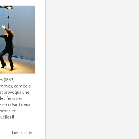
s (1663)
 femmes, comédie
et provoqua une
e des femmes.
e en créant deux
femmes et
elles il
.
Lire la suite...