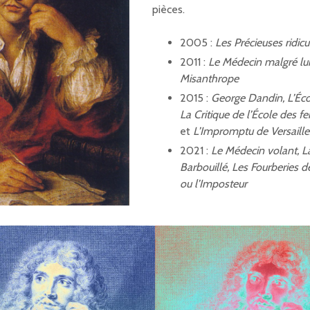
pièces.
2005 :
Les Précieuses ridicu
2011 :
Le Médecin malgré lui
Misanthrope
2015 :
George Dandin, L’Éc
La Critique de l’École des 
et
L’Impromptu de Versaille
2021 :
Le Médecin volant, La
Barbouillé, Les Fourberies d
ou l’Imposteur