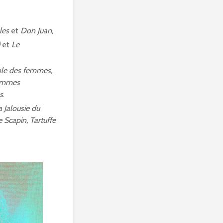
les
et
Don Juan
,
et
Le
ole des femmes,
femmes
s
.
 Jalousie du
e Scapin, Tartuffe