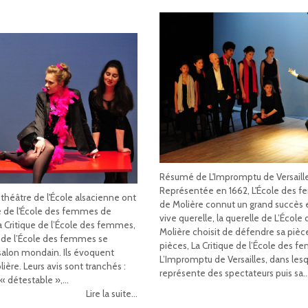
Résumé de L'Impromptu de Versaille
Représentée en 1662, L'École des
r théâtre de l'École alsacienne ont
de Molière connut un grand succès 
ue de l'École des femmes de
vive querelle, la querelle de L’Écol
 Critique de l’École des femmes,
Molière choisit de défendre sa pièc
 de l’École des femmes se
pièces, La Critique de l’École des 
salon mondain. Ils évoquent
L’Impromptu de Versailles, dans lesqu
ère. Leurs avis sont tranchés :
représente des spectateurs puis sa..
« détestable »,...
Lire la suite...