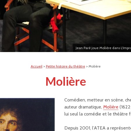
Jean Paré joue Molière dans L'Impr
Accueil
>
Petite histoire du théâtre
>
Molière
Molière
Comédien, metteur en scène, che
auteur dramatique,
Molière
(1622-
lui seul la comédie et le théâtre f
Depuis 2001, l’ATEA a représent