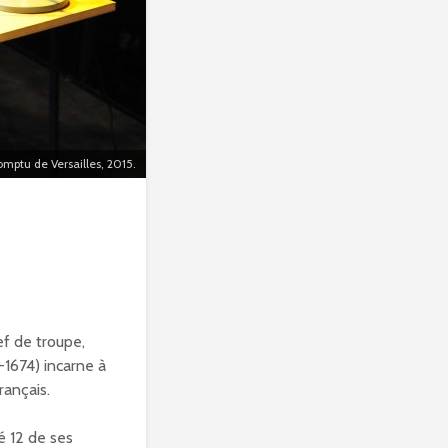
omptu de Versailles, 2015.
f de troupe,
1674) incarne à
rançais.
é 12 de ses