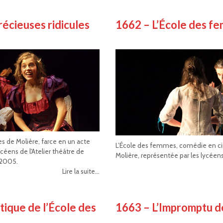
écieuses ridicules
1662 – L’École des f
es de Molière, farce en un acte
L’École des femmes, comédie en ci
céens de l'Atelier théâtre de
Molière, représentée par les lycéens
 2005.
Lire la suite...
tique de l’École des
1663 – L’Impromptu de