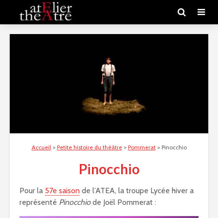
Accueil
>
Petite histoire du théâtre
>
Pommerat
>
Pinocchio
Pinocchio
Pour la
57e saison
de l’ATEA, la troupe Lycée hiver a
représenté
Pinocchio
de Joël Pommerat :