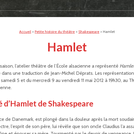
Accueil
>
Petite histoire du théâtre
>
Shakespeare
>
Hamlet
Hamlet
saison, l’atelier théâtre de l’École alsacienne a représenté
Hamle
dans une traduction de Jean-Michel Déprats. Les représentations
u samedi 5 et du mercredi 9 au vendredi 11 mai 2012 à 19h30, au T
ienne.
 d’Hamlet de Shakespeare
ce de Danemark, est plongé dans la douleur après la mort souda
tre, l’esprit de son père, lui révèle que son oncle Claudius l’a as
rône et épouser sa mère. Tourmenté par le devoir de vengeance, 