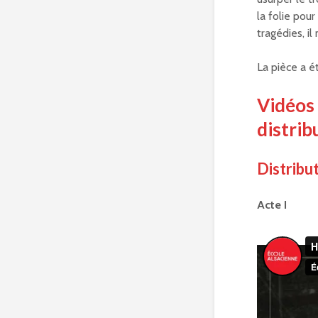
la folie pou
tragédies, i
La pièce a é
Vidéos
distrib
Distribu
Acte I