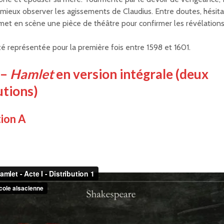
r mieux observer les agissements de Claudius. Entre doutes, hésita
l met en scène une pièce de théâtre pour confirmer les révélations
té représentée pour la première fois entre 1598 et 1601.
 –
Hamlet
en version intégrale (deux
utions)
tion A