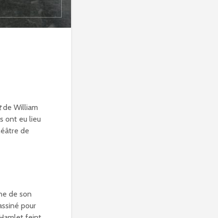
t
de William
 ont eu lieu
héâtre de
ine de son
sassiné pour
Hamlet feint