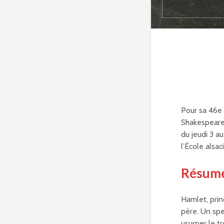
Pour sa 46e 
Shakespeare 
du jeudi 3 a
l’École alsac
Résumé
Hamlet, prin
père. Un spec
usurper le t