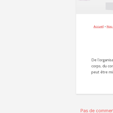
Accueil
>
Nos 
De l’organis
corps, du co
peut être mi