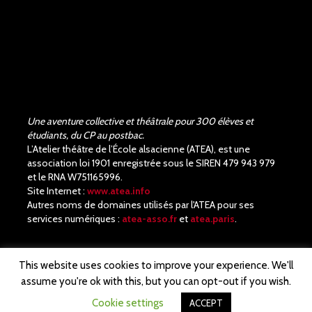
Une aventure collective et théâtrale pour 300 élèves et
étudiants, du CP au postbac.
L’Atelier théâtre de l’École alsacienne (ATEA), est une
association loi 1901 enregistrée sous le SIREN 479 943 979
et le RNA W751165996.
Site Internet :
www.atea.info
Autres noms de domaines utilisés par l'ATEA pour ses
services numériques :
atea-asso.fr
et
atea.paris
.
This website uses cookies to improve your experience. We'll
assume you're ok with this, but you can opt-out if you wish.
© ATEA· Notre site est propulsé par
WordPress
Cookie settings
ACCEPT