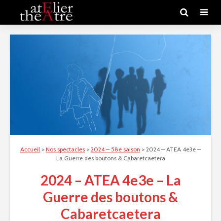
Accueil
>
Nos spectacles
>
2024 – 58e saison
>
2024 – ATEA 4e3e –
La Guerre des boutons & Cabaretcaetera
2024 – ATEA 4e3e – La
Guerre des boutons &
Cabaretcaetera