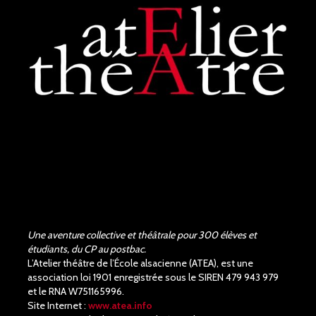
les acteurs et la...
voir plus
Judith Aubry.
il y a 3 mois
Bravo !!! Que de bons
acteurs !! Quel beau travail.
Un Richard III de très bonne
qualité.
Une aventure collective et théâtrale pour 300 élèves et
étudiants, du CP au postbac.
L’Atelier théâtre de l’École alsacienne (ATEA), est une
association loi 1901 enregistrée sous le SIREN 479 943 979
et le RNA W751165996.
Site Internet :
www.atea.info