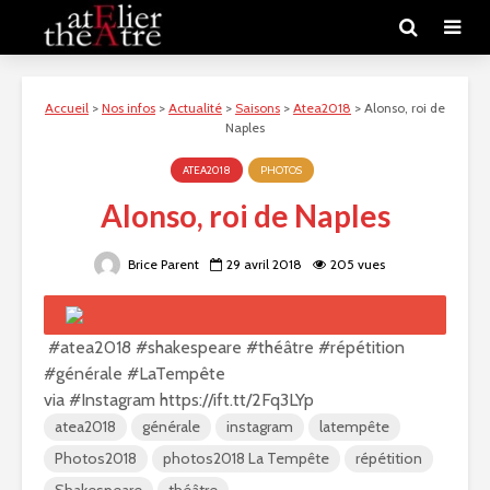
Accueil
>
Nos infos
>
Actualité
>
Saisons
>
Atea2018
>
Alonso, roi de
Naples
ATEA2018
PHOTOS
Alonso, roi de Naples
Brice Parent
29 avril 2018
205 vues
#atea2018 #shakespeare #théâtre #répétition
#générale #LaTempête
via #Instagram https://ift.tt/2Fq3LYp
atea2018
générale
instagram
latempête
Photos2018
photos2018 La Tempête
répétition