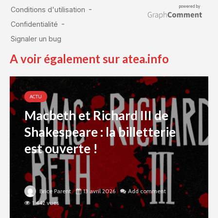
A voir également sur atea.info
ACTU
Macbeth et Richard III de
Shakespeare : la billetterie
est ouverte !
Brice Parent
13 avril 2026
Add comment
1 442 vues