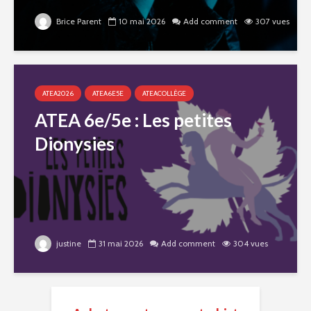
Brice Parent
10 mai 2026
Add comment
307 vues
ATEA2026
ATEA6E5E
ATEACOLLÈGE
ATEA 6e/5e : Les petites
Dionysies
justine
31 mai 2026
Add comment
304 vues