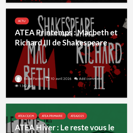
ACTU
ATEA Printemps : Macbeth et
Richard III de Shakespeare
Brice Parent
10 avril 2026
Add comment
1 362 vues
ATEA CE/CM
ATEA PRIMAIRE
ATEA2025
ATEA Hiver : Le reste vous le