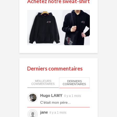
Achetez notre sweat-shirt
Derniers commentaires
MEILLEURS
DERNIERS
COMMENTAIRES
COMMENTAIRES
Hugo LAMY
il y a 1 mois
C'était mon père...
jane
il y a 1 mois