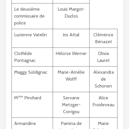
Le deuxième
Louis Margot-
commissaire de
Duclos
police
Lucienne Vatelin
Iris Attal
Clémence
Bénazet
Clothilde
Héloïse Werner
Olivia
Pontagnac
Lauret
Maggy Soldignac
Marie-Amélie
Alexandra
Wolff
de
Schonen
me
M
Pinchard
Servane
Alice
Metzger-
Froideveau
Corrigou
Armandine
Pamina de
Marie