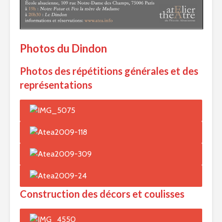
Photos du Dindon
Photos des répétitions générales et des
représentations
Construction des décors et coulisses