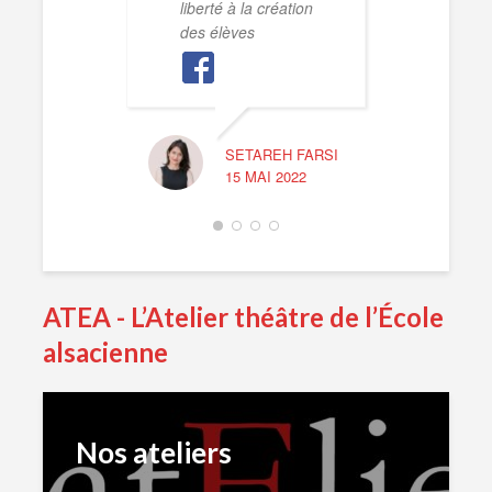
liberté à la création
la ps
des élèves
perso
n’hés
SETAREH FARSI
15 MAI 2022
ATEA - L’Atelier théâtre de l’École
Chaq
alsacienne
ench
en s
jeux:
démo
Nos ateliers
talen
nomb