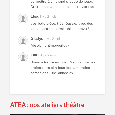
permettre à un grand groupe de jouer.
Drole, touchante et pas de te...
voir plus
Elsa
il y a 2 mois
très belle pièce, très réussie, avec des
jeunes acteurs formidables ! bravo !
Gladys
il y a 2 mois
Absolument merveilleux
Lulu
il y a 2 mois
Bravo à tout le monde ! Merci à tous les
professeurs et à tous les camarades
comédiens. Une année ex...
voir plus
Murielle R.
il y a 2 mois
Bravo à eux. Bravo à vous !
ATEA : nos ateliers théâtre
Virginie Delisle
il y a 3 mois