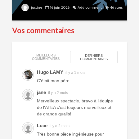
justine
16 juin 2026
Add comment
46 vues
Vos commentaires
MEILLEURS
DERNIERS
COMMENTAIRES
COMMENTAIRES
Hugo LAMY
il y a 1 mois
C'était mon père...
jane
il y a 2 mois
Merveilleux spectacle, bravo à l'équipe
de l'ATEA c'est toujours merveilleux et
de grande qualité!
Luce
il y a 2 mois
Très bonne pièce ingénieuse pour