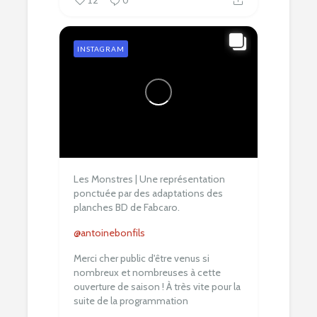
INSTAGRAM
Les Monstres | Une représentation
ponctuée par des adaptations des
planches BD de Fabcaro.
@antoinebonfils
Merci cher public d'être venus si
nombreux et nombreuses à cette
ouverture de saison !
À très vite pour la
suite de la programmation