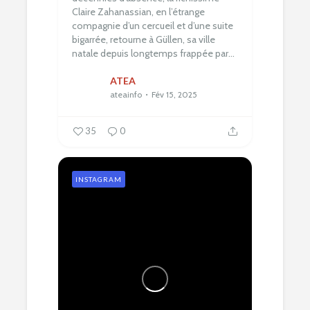
Claire Zahanassian, en l’étrange
compagnie d’un cercueil et d’une suite
bigarrée, retourne à Güllen, sa ville
natale depuis longtemps frappée par...
ATEA
ateainfo
Fév 15, 2025
35
0
INSTAGRAM