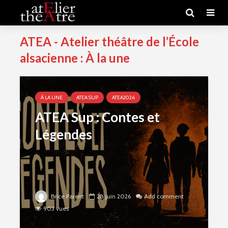
ATEA - Atelier théâtre de l’École
alsacienne : À la une
À LA UNE
ATEA SUP
ATEA2026
ATEA Sup : Contes et
Légendes
Brice Parent
28 juin 2026
Add comment
903 vues