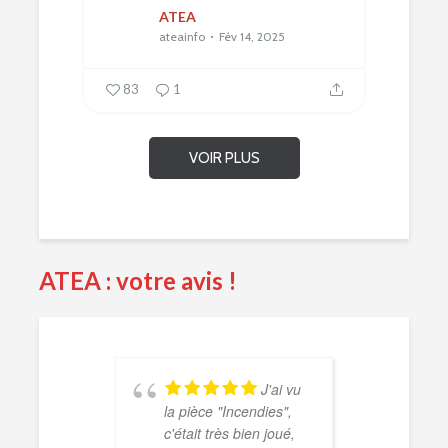
ATEA
ateainfo
Fév 14, 2025
83
1
VOIR PLUS
ATEA : votre avis !
J'ai vu
la pièce "Incendies",
Magni
c'était très bien joué,
et de