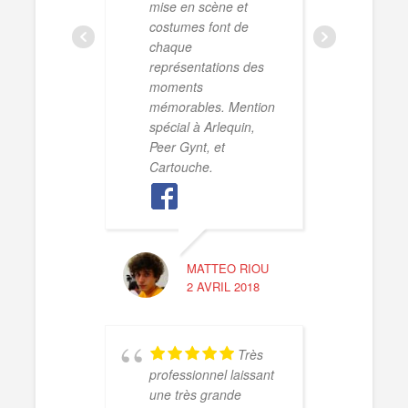
soir 
mise en scène et
Alsac
costumes font de
Plato
chaque
bravo
représentations des
heure
moments
sans
mémorables. Mention
texte
spécial à Arlequin,
Tche
Peer Gynt, et
des j
Cartouche.
choix
un ré
chois
acte
respe
MATTEO RIOU
Chac
2 AVRIL 2018
rôle,
...br
scène
Très
jeu d
professionnel laissant
trava
une très grande
la c