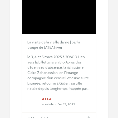
La visite de la vieille dame | par la
troupe de l’ATEA hiver
le 3, 4 et 5 mars 2025 à 20h00
Lien
vers la billetterie en Bio
Après des
décennies d’absence, la richissime
Claire Zahanassian, en l’étrange
compagnie d’un cercueil et d’une suite
bigarrée, retourne à Güllen, sa ville
natale depuis longtemps frappée par...
ATEA
ateainfo
Fév 15, 2025
12
0