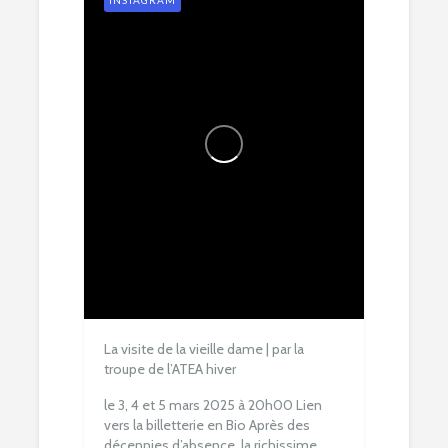
La visite de la vieille dame | par la
troupe de l’ATEA hiver
le 3, 4 et 5 mars 2025 à 20h00
Lien
vers la billetterie en Bio
Après des
décennies d’absence, la richissime