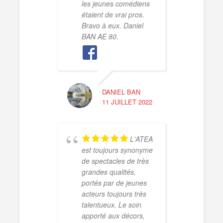
les jeunes comédiens
talen
étaient de vrai pros.
les a
Bravo à eux. Daniel
une t
BAN AE 80.
!!!
DANIEL BAN
11 JUILLET 2022
L'ATEA
est toujours synonyme
de spectacles de très
grandes qualités,
portés par de jeunes
acteurs toujours très
talentueux. Le soin
J’ai
apporté aux décors,