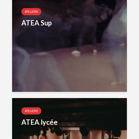
Bravo à toute l'équipe de L'ATEA.
Un choix exigeant.
ATELIERS
Un moment inoubliable, d'une intensité
ATEA Sup
remarquab...
voir plus
Zoraida G.
il y a 3 mois
Superbe performance. On sent tout le
poids du tragique de la pièce de
Shakespeare, les acteurs et la...
voir plus
Judith Aubry.
il y a 3 mois
Bravo !!! Que de bons acteurs !! Quel
beau travail. Un Richard III de très
bonne qualité.
ATELIERS
ATEA lycée