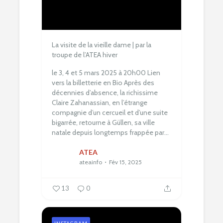
La visite de la vieille dame | par la
troupe de l’ATEA hiver
le 3, 4 et 5 mars 2025 à 20h00
Lien
vers la billetterie en Bio
Après des
décennies d’absence, la richissime
Claire Zahanassian, en l’étrange
compagnie d’un cercueil et d’une suite
bigarrée, retourne à Güllen, sa ville
natale depuis longtemps frappée par...
ATEA
ateainfo
Fév 15, 2025
13
0
INSTAGRAM