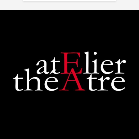
Un moment inoubliable,
d'une intensité remarquab...
voir plus
Zoraida G.
il y a 3 mois
Superbe performance. On
sent tout le poids du tragique
de la pièce de Shakespeare,
les acteurs et la...
voir plus
Judith Aubry.
il y a 3 mois
Bravo !!! Que de bons
acteurs !! Quel beau travail.
Un Richard III de très bonne
qualité.