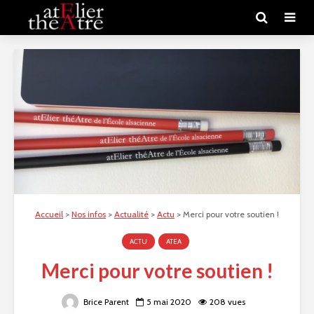
Accueil
>
Nos infos
>
Actualité
>
Actu
>
Merci pour votre soutien !
ACTU
ATEA
Merci pour votre soutien !
Brice Parent
5 mai 2020
208 vues