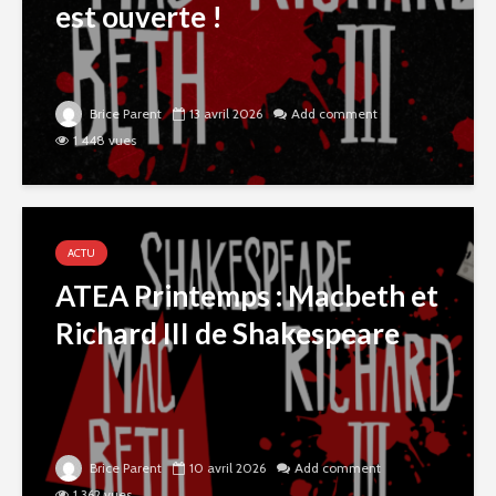
est ouverte !
Brice Parent
13 avril 2026
Add comment
1 448 vues
ACTU
ATEA Printemps : Macbeth et
Richard III de Shakespeare
Brice Parent
10 avril 2026
Add comment
1 362 vues