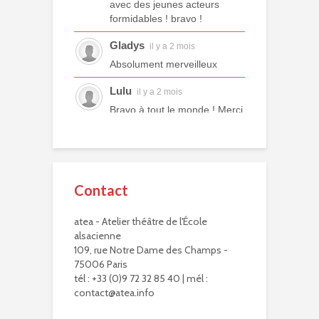
avec des jeunes acteurs
formidables ! bravo !
Gladys
il y a 2 mois
Absolument merveilleux
Lulu
il y a 2 mois
Bravo à tout le monde ! Merci
à tous les professeurs et à
tous les camarades
comédiens. Une année ex...
voir plus
Contact
Murielle R.
il y a 2 mois
atea - Atelier théâtre de l'École
Bravo à eux. Bravo à vous !
alsacienne
Virginie Delisle
109, rue Notre Dame des Champs -
il y a 3 mois
75006 Paris
Bravo à toute l'équipe de
tél : +33 (0)9 72 32 85 40 | mél :
L'ATEA.
contact@atea.info
Un choix exigeant.