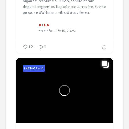
bigarrée, retourne à Güllen, sa ville natale
depuis longtemps frappée par la misère. Elle se
propose d’offrir un milliard à la ville en...
ATEA
ateainfo
Fév 15, 2025
12
0
INSTAGRAM