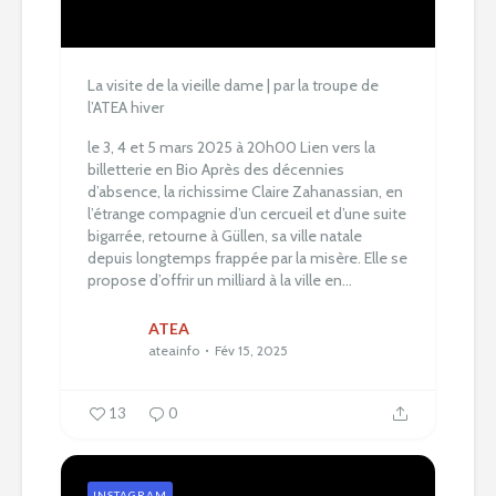
La visite de la vieille dame | par la troupe de
l’ATEA hiver
le 3, 4 et 5 mars 2025 à 20h00
Lien vers la
billetterie en Bio
Après des décennies
d’absence, la richissime Claire Zahanassian, en
l’étrange compagnie d’un cercueil et d’une suite
bigarrée, retourne à Güllen, sa ville natale
depuis longtemps frappée par la misère. Elle se
propose d’offrir un milliard à la ville en...
ATEA
ateainfo
Fév 15, 2025
13
0
INSTAGRAM