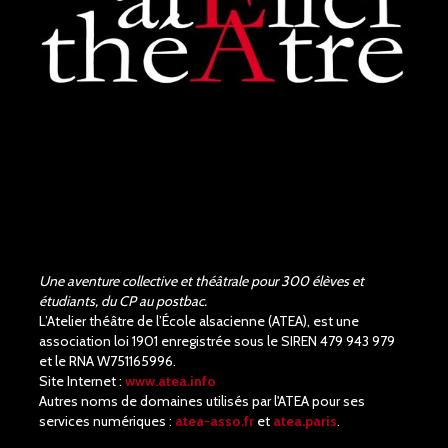
il y a 3 mois
Bravo !!! Que de bons
acteurs !! Quel beau travail.
Un Richard III de très bonne
qualité.
Une aventure collective et théâtrale pour 300 élèves et
étudiants, du CP au postbac.
L’Atelier théâtre de l’École alsacienne (ATEA), est une
association loi 1901 enregistrée sous le SIREN 479 943 979
et le RNA W751165996.
Site Internet :
www.atea.info
Autres noms de domaines utilisés par l'ATEA pour ses
services numériques :
atea-asso.fr
et
atea.paris
.