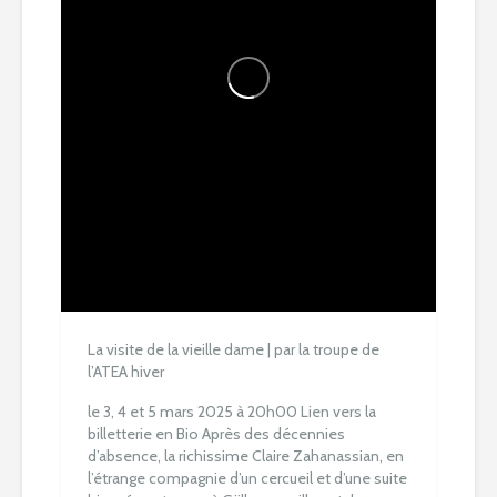
La visite de la vieille dame | par la troupe de
l’ATEA hiver
le 3, 4 et 5 mars 2025 à 20h00
Lien vers la
billetterie en Bio
Après des décennies
d’absence, la richissime Claire Zahanassian, en
l’étrange compagnie d’un cercueil et d’une suite