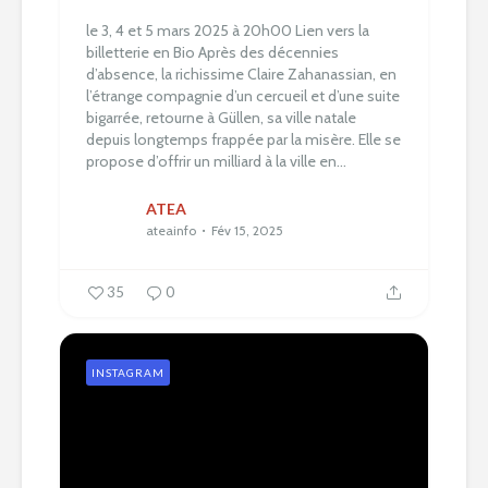
le 3, 4 et 5 mars 2025 à 20h00
Lien vers la
billetterie en Bio
Après des décennies
d’absence, la richissime Claire Zahanassian, en
l’étrange compagnie d’un cercueil et d’une suite
bigarrée, retourne à Güllen, sa ville natale
depuis longtemps frappée par la misère. Elle se
propose d’offrir un milliard à la ville en...
ATEA
ateainfo
Fév 15, 2025
35
0
INSTAGRAM