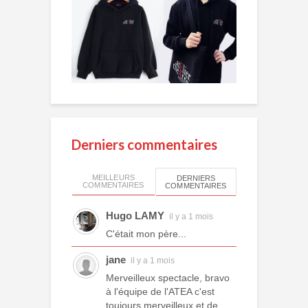
Derniers commentaires
MEILLEURS
DERNIERS
COMMENTAIRES
COMMENTAIRES
Hugo LAMY
il y a 1 mois
C'était mon père...
jane
il y a 1 mois
Merveilleux spectacle, bravo
à l'équipe de l'ATEA c'est
toujours merveilleux et de