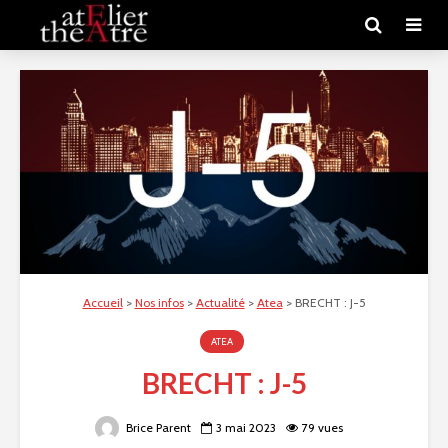
Accueil
>
Nos infos
>
Actualité
>
Atea
>
BRECHT : J-5
ATEA
BRECHT : J-5
Brice Parent
3 mai 2023
79 vues