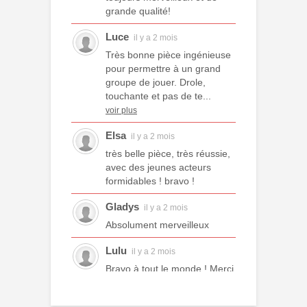
grande qualité!
Luce
il y a 2 mois
Très bonne pièce ingénieuse
pour permettre à un grand
groupe de jouer. Drole,
touchante et pas de te...
voir plus
Elsa
il y a 2 mois
très belle pièce, très réussie,
avec des jeunes acteurs
formidables ! bravo !
Gladys
il y a 2 mois
Absolument merveilleux
Lulu
il y a 2 mois
Bravo à tout le monde ! Merci
à tous les professeurs et à
tous les camarades