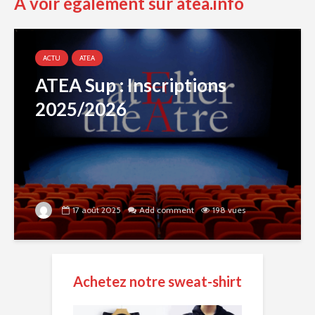
A voir également sur atea.info
ACTU
ATEA
ATEA Sup : Inscriptions
2025/2026
17 août 2025
Add comment
198 vues
Achetez notre sweat-shirt