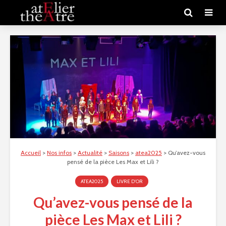
Accueil
>
Nos infos
>
Actualité
>
Saisons
>
atea2025
>
Qu’avez-vous
pensé de la pièce Les Max et Lili ?
ATEA2025
LIVRE D'OR
Qu’avez-vous pensé de la
pièce Les Max et Lili ?