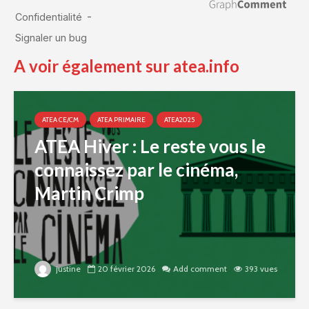
A voir également sur atea.info
ATEA CE/CM
ATEA PRIMAIRE
ATEA2025
ATEA Hiver : Le reste vous le
connaissez par le cinéma,
Martin Crimp
justine
20 février 2026
Add comment
393 vues