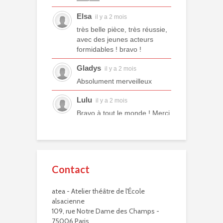
Elsa
il y a 2 mois
très belle pièce, très réussie,
avec des jeunes acteurs
formidables ! bravo !
Gladys
il y a 2 mois
Absolument merveilleux
Lulu
il y a 2 mois
Bravo à tout le monde ! Merci
à tous les professeurs et à
tous les camarades
comédiens. Une année ex...
voir plus
Contact
Murielle R.
il y a 2 mois
atea - Atelier théâtre de l'École
Bravo à eux. Bravo à vous !
alsacienne
Virginie Delisle
109, rue Notre Dame des Champs -
il y a 3 mois
75006 Paris