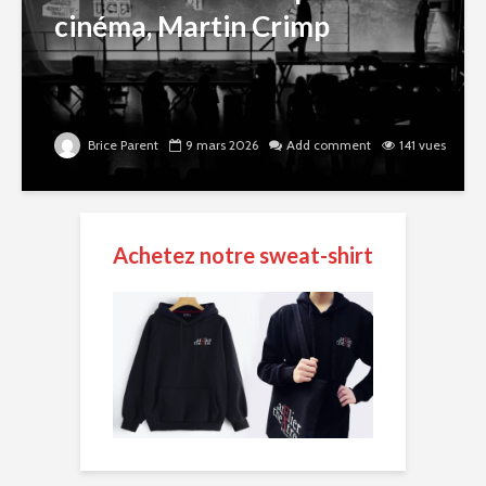
cinéma, Martin Crimp
Brice Parent
9 mars 2026
Add comment
141 vues
Achetez notre sweat-shirt