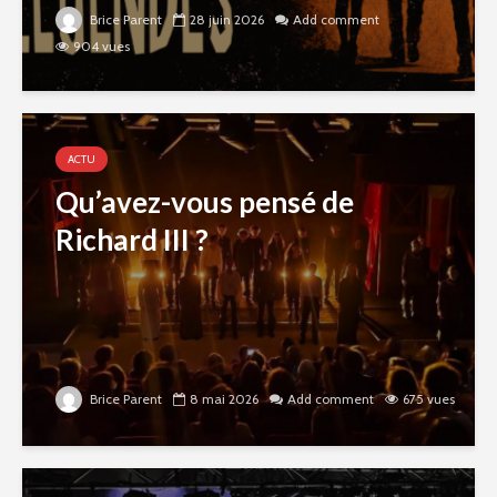
Brice Parent
28 juin 2026
Add comment
904 vues
ACTU
Qu’avez-vous pensé de
Richard III ?
Brice Parent
8 mai 2026
Add comment
675 vues