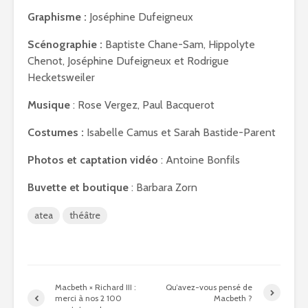
Graphisme :
Joséphine Dufeigneux
Scénographie :
Baptiste Chane-Sam, Hippolyte
Chenot, Joséphine Dufeigneux et Rodrigue
Hecketsweiler
Musique
: Rose Vergez, Paul Bacquerot
Costumes :
Isabelle Camus et Sarah Bastide-Parent
Photos et captation vidéo
: Antoine Bonfils
Buvette et boutique
: Barbara Zorn
atea
théâtre
Macbeth × Richard III :
Qu’avez-vous pensé de
merci à nos 2 100
Macbeth ?