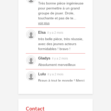
Très bonne pièce ingénieuse
pour permettre à un grand
groupe de jouer. Drole,
touchante et pas de te...
voir plus
Elsa
il y a 2 mois
très belle pièce, très réussie,
avec des jeunes acteurs
formidables ! bravo !
Gladys
il y a 2 mois
Absolument merveilleux
Lulu
il y a 2 mois
Bravo à tout le monde ! Merci
à tous les professeurs et à
tous les camarades
comédiens. Une année ex...
voir plus
Contact