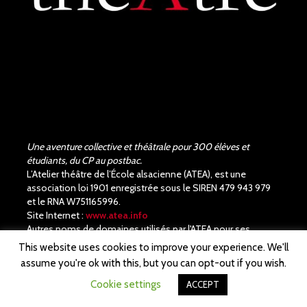
qualité.
Une aventure collective et théâtrale pour 300 élèves et
étudiants, du CP au postbac.
L’Atelier théâtre de l’École alsacienne (ATEA), est une
association loi 1901 enregistrée sous le SIREN 479 943 979
et le RNA W751165996.
Site Internet :
www.atea.info
Autres noms de domaines utilisés par l'ATEA pour ses
services numériques :
atea-asso.fr
et
atea.paris
.
This website uses cookies to improve your experience. We'll
assume you're ok with this, but you can opt-out if you wish.
Cookie settings
ACCEPT