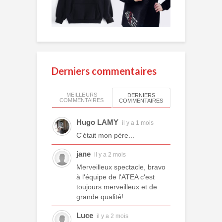
Derniers commentaires
MEILLEURS
DERNIERS
COMMENTAIRES
COMMENTAIRES
Hugo LAMY
il y a 1 mois
C'était mon père...
jane
il y a 2 mois
Merveilleux spectacle, bravo
à l'équipe de l'ATEA c'est
toujours merveilleux et de
grande qualité!
Luce
il y a 2 mois