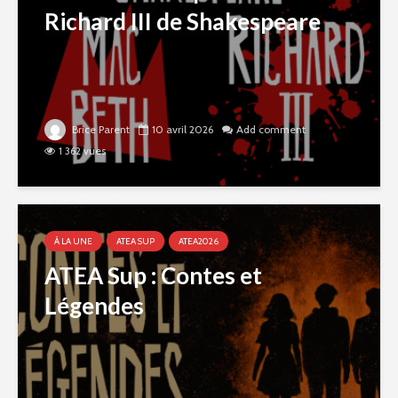
Richard III de Shakespeare
Brice Parent
10 avril 2026
Add comment
1 362 vues
À LA UNE
ATEA SUP
ATEA2026
ATEA Sup : Contes et
Légendes