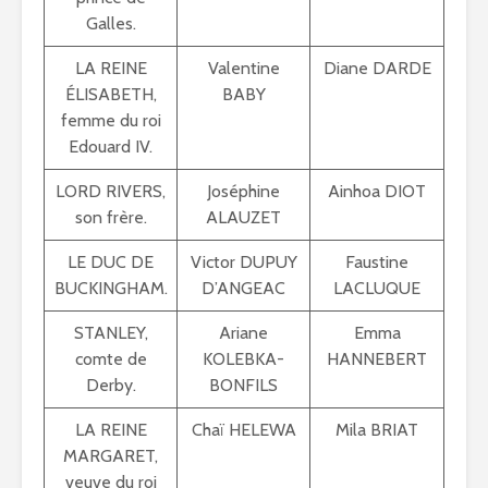
Galles.
LA REINE
Valentine
Diane DARDE
ÉLISABETH,
BABY
femme du roi
Edouard IV.
LORD RIVERS,
Joséphine
Ainhoa DIOT
son frère.
ALAUZET
LE DUC DE
Victor DUPUY
Faustine
BUCKINGHAM.
D’ANGEAC
LACLUQUE
STANLEY,
Ariane
Emma
comte de
KOLEBKA-
HANNEBERT
Derby.
BONFILS
LA REINE
Chaï HELEWA
Mila BRIAT
MARGARET,
veuve du roi