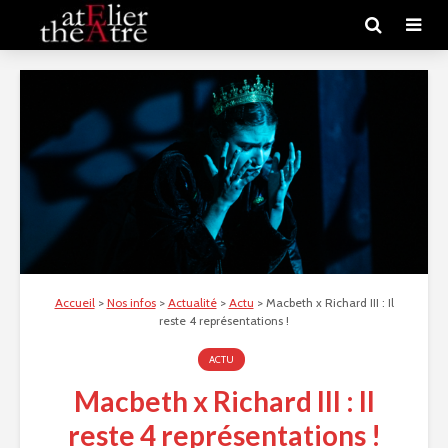
Accueil
>
Nos infos
>
Actualité
>
Actu
>
Macbeth x Richard III : Il
reste 4 représentations !
ACTU
Macbeth x Richard III : Il
reste 4 représentations !