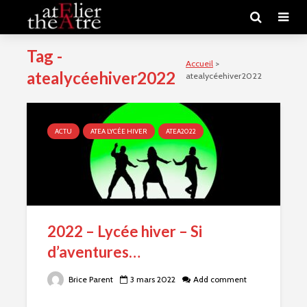
Tag -
Accueil
>
atealycéehiver2022
atealycéehiver2022
ACTU
ATEA LYCÉE HIVER
ATEA2022
2022 – Lycée hiver – Si
d’aventures…
Brice Parent
3 mars 2022
Add comment