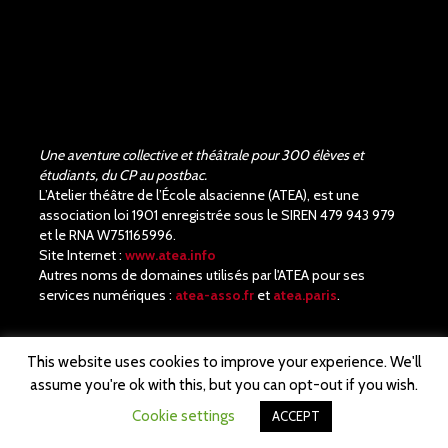
Une aventure collective et théâtrale pour 300 élèves et
étudiants, du CP au postbac.
L’Atelier théâtre de l’École alsacienne (ATEA), est une
association loi 1901 enregistrée sous le SIREN 479 943 979
et le RNA W751165996.
Site Internet :
www.atea.info
Autres noms de domaines utilisés par l'ATEA pour ses
services numériques :
atea-asso.fr
et
atea.paris
.
This website uses cookies to improve your experience. We'll
assume you're ok with this, but you can opt-out if you wish.
© ATEA· Notre site est propulsé par
WordPress
Cookie settings
ACCEPT