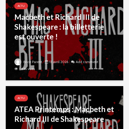
ACTU
Macbeth et Richard III de
Shakespeare : la billetterie
est ouverte !
Brice Parent
13 avril 2026
Add comment
1 446 vues
ACTU
ATEA Printemps : Macbeth et
Richard III de Shakespeare