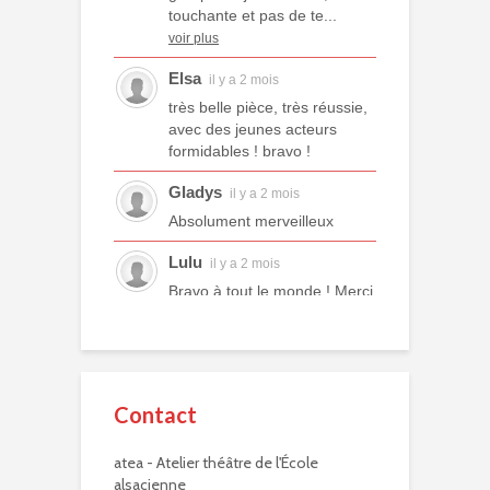
touchante et pas de te...
voir plus
Elsa
il y a 2 mois
très belle pièce, très réussie,
avec des jeunes acteurs
formidables ! bravo !
Gladys
il y a 2 mois
Absolument merveilleux
Lulu
il y a 2 mois
Bravo à tout le monde ! Merci
à tous les professeurs et à
tous les camarades
comédiens. Une année ex...
voir plus
Contact
Murielle R.
il y a 2 mois
atea - Atelier théâtre de l'École
Bravo à eux. Bravo à vous !
alsacienne