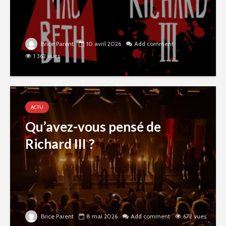
Brice Parent
10 avril 2026
Add comment
1 362 vues
ACTU
Qu’avez-vous pensé de
Richard III ?
Brice Parent
8 mai 2026
Add comment
672 vues