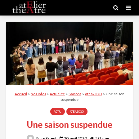
Accueil
>
Nos infos
>
Actualité
>
Saisons
>
atea2020
>
Une saison
suspendue
ACTU
ATEA2020
Une saison suspendue
Brice Parent
20 avril 2020
591 vues