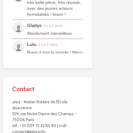
très belle pièce, très réussie,
avec des jeunes acteurs
formidables ! bravo !
Gladys
il y a 2 mois
Absolument merveilleux
Lulu
il y a 2 mois
Bravo à tout le monde ! Merci
à tous les professeurs et à
tous les camarades
comédiens. Une année ex...
voir plus
Contact
Murielle R.
il y a 2 mois
Bravo à eux. Bravo à vous !
atea - Atelier théâtre de l'École
alsacienne
Virginie Delisle
il y a 3 mois
109, rue Notre Dame des Champs -
Bravo à toute l'équipe de
75006 Paris
L'ATEA.
tél : +33 (0)9 72 32 85 40 | mél :
Un choix exigeant.
contact@atea.info