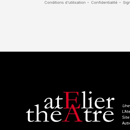
Une 
L’At
Site
Autr