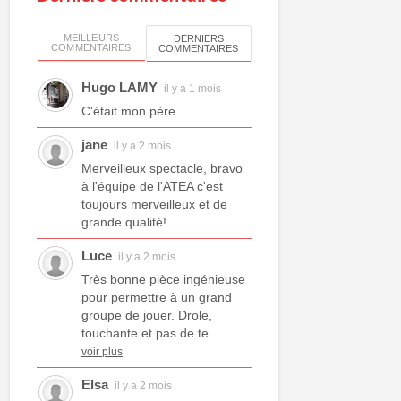
MEILLEURS
DERNIERS
COMMENTAIRES
COMMENTAIRES
Hugo LAMY
il y a 1 mois
C'était mon père...
jane
il y a 2 mois
Merveilleux spectacle, bravo
à l'équipe de l'ATEA c'est
toujours merveilleux et de
grande qualité!
Luce
il y a 2 mois
Très bonne pièce ingénieuse
pour permettre à un grand
groupe de jouer. Drole,
touchante et pas de te...
voir plus
Elsa
il y a 2 mois