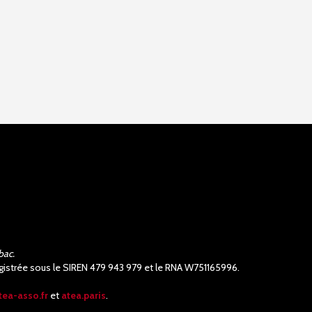
bac.
nregistrée sous le SIREN 479 943 979 et le RNA W751165996.
tea-asso.fr
et
atea.paris
.