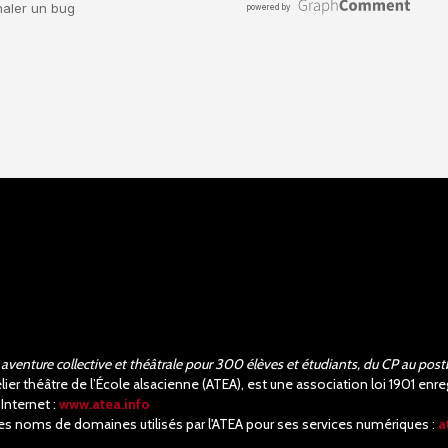
aventure collective et théâtrale pour 300 élèves et étudiants, du CP au post
elier théâtre de l’École alsacienne (ATEA), est une association loi 1901 e
 Internet :
www.atea.info
es noms de domaines utilisés par l'ATEA pour ses services numériques :
a