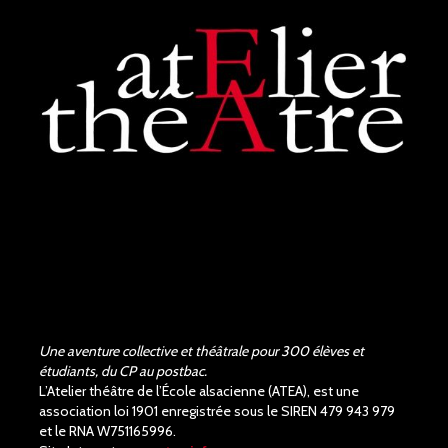
de la pièce de Shakespeare,
les acteurs et la...
voir plus
Judith Aubry.
il y a 3 mois
Bravo !!! Que de bons
acteurs !! Quel beau travail.
Un Richard III de très bonne
qualité.
Une aventure collective et théâtrale pour 300 élèves et
étudiants, du CP au postbac.
L’Atelier théâtre de l’École alsacienne (ATEA), est une
association loi 1901 enregistrée sous le SIREN 479 943 979
et le RNA W751165996.