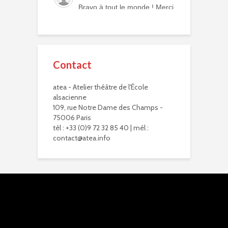
Bravo à tout le monde ! Merci
à tous les professeurs et à
tous les camarades
comédiens. Une année ex...
voir plus
Contact
Murielle R.
il y a 2 mois
atea - Atelier théâtre de l'École
Bravo à eux. Bravo à vous !
alsacienne
Virginie Delisle
109, rue Notre Dame des Champs -
il y a 3 mois
75006 Paris
Bravo à toute l'équipe de
tél : +33 (0)9 72 32 85 40 | mél :
L'ATEA.
contact@atea.info
Un choix exigeant.
Un moment inoubliable,
d'une intensité remarquab...
voir plus
Zoraida G.
il y a 3 mois
Superbe performance. On
sent tout le poids du tragique