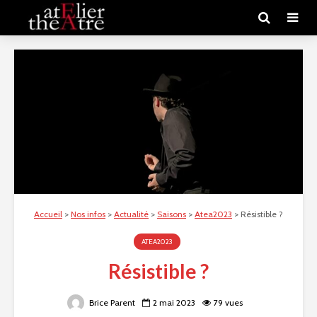
Accueil
>
Nos infos
>
Actualité
>
Saisons
>
Atea2023
>
Résistible ?
ATEA2023
Résistible ?
Brice Parent
2 mai 2023
79 vues