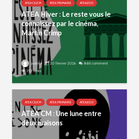
ATEA CE/CM
ATEA PRIMAIRE
ATEA2025
ATEA Hiver : Le reste vous le
connaissez par le cinéma,
Martin Crimp
justine
20 février 2026
Add comment
393 vues
ATEA CE/CM
ATEA PRIMAIRE
ATEA2025
ATEA CM : Une lune entre
deux maisons