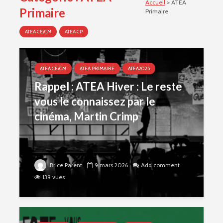
Accueil
>
ATEA
Primaire
Primaire
ATEA CE/CM
ATEA CP
ATEA CE/CM
ATEA PRIMAIRE
ATEA2025
Rappel : ATEA Hiver : Le reste
vous le connaissez par le
cinéma, Martin Crimp
Brice Parent
9 mars 2026
Add comment
139 vues