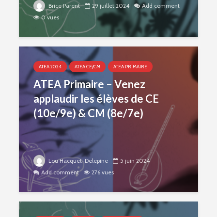
Brice Parent
29 juillet 2024
Add comment
0 vues
ATEA 2024
ATEA CE/CM
ATEA PRIMAIRE
ATEA Primaire – Venez
applaudir les élèves de CE
(10e/9e) & CM (8e/7e)
Lou Hacquet-Delepine
5 juin 2024
Add comment
276 vues