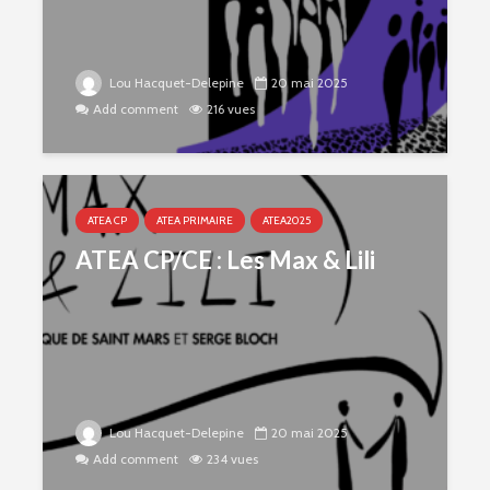
Lou Hacquet-Delepine
20 mai 2025
Add comment
216 vues
ATEA CP
ATEA PRIMAIRE
ATEA2025
ATEA CP/CE : Les Max & Lili
Lou Hacquet-Delepine
20 mai 2025
Add comment
234 vues