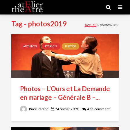
Tag - photos2019
Accueil
>
photos2019
ARCHIVES
ATEA2019
PHOTOS
Photos – L’Ours et La Demande
en mariage – Générale B –...
Brice Parent
24 février 2020
Add comment