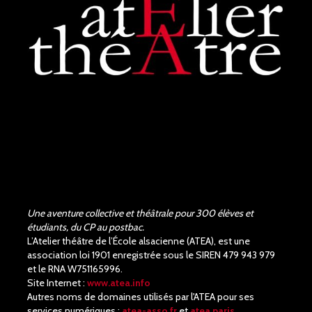
Une aventure collective et théâtrale pour 300 élèves et
étudiants, du CP au postbac.
L’Atelier théâtre de l’École alsacienne (ATEA), est une
association loi 1901 enregistrée sous le SIREN 479 943 979
et le RNA W751165996.
Site Internet :
www.atea.info
Autres noms de domaines utilisés par l'ATEA pour ses
services numériques :
atea-asso.fr
et
atea.paris
.