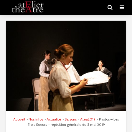
Accueil
>
Nos infos
>
Actualité
>
Saisons
>
Atea2019
>
Photos – Les
Trois Soeurs – répétition générale du 5 mai 2019