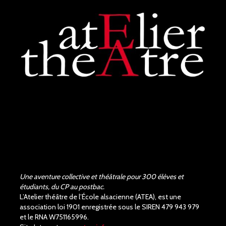
de la pièce de Shakespeare,
les acteurs et la...
voir plus
Judith Aubry.
il y a 3 mois
Bravo !!! Que de bons
acteurs !! Quel beau travail.
Un Richard III de très bonne
qualité.
Une aventure collective et théâtrale pour 300 élèves et
étudiants, du CP au postbac.
L’Atelier théâtre de l’École alsacienne (ATEA), est une
association loi 1901 enregistrée sous le SIREN 479 943 979
et le RNA W751165996.