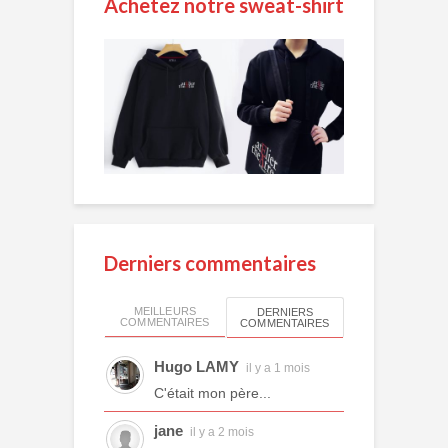
Achetez notre sweat-shirt
Derniers commentaires
MEILLEURS
DERNIERS
COMMENTAIRES
COMMENTAIRES
Hugo LAMY
il y a 1 mois
C'était mon père...
jane
il y a 2 mois