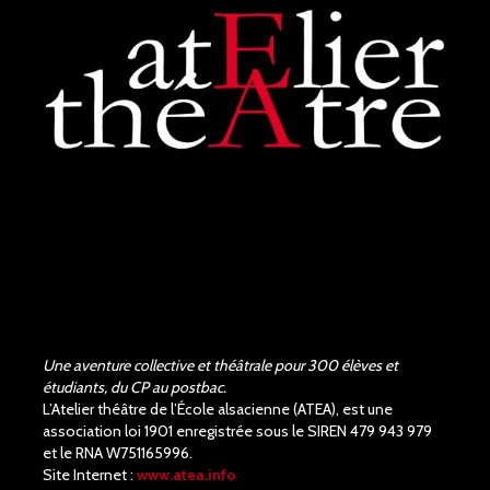
les acteurs et la...
voir plus
Judith Aubry.
il y a 3 mois
Bravo !!! Que de bons
acteurs !! Quel beau travail.
Un Richard III de très bonne
qualité.
Une aventure collective et théâtrale pour 300 élèves et
étudiants, du CP au postbac.
L’Atelier théâtre de l’École alsacienne (ATEA), est une
association loi 1901 enregistrée sous le SIREN 479 943 979
et le RNA W751165996.
Site Internet :
www.atea.info