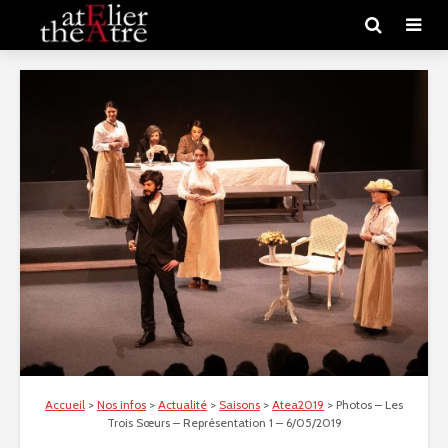
Accueil
>
Nos infos
>
Actualité
>
Saisons
>
Atea2019
>
Photos – Les
Trois Sœurs – Représentation 1 – 6/05/2019