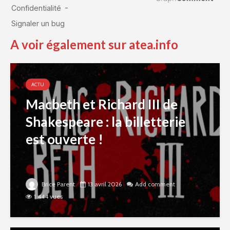
A voir également sur atea.info
ACTU
Macbeth et Richard III de
Shakespeare : la billetterie
est ouverte !
Brice Parent
13 avril 2026
Add comment
1 444 vues