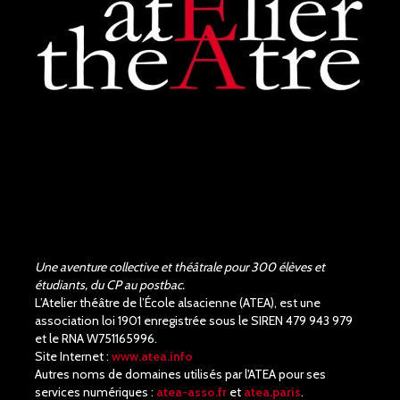
Judith Aubry.
il y a 3 mois
Bravo !!! Que de bons
acteurs !! Quel beau travail.
Un Richard III de très bonne
qualité.
Une aventure collective et théâtrale pour 300 élèves et
étudiants, du CP au postbac.
L’Atelier théâtre de l’École alsacienne (ATEA), est une
association loi 1901 enregistrée sous le SIREN 479 943 979
et le RNA W751165996.
Site Internet :
www.atea.info
Autres noms de domaines utilisés par l'ATEA pour ses
services numériques :
atea-asso.fr
et
atea.paris
.