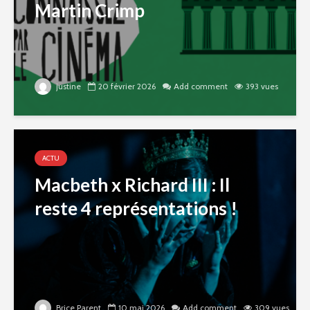
Martin Crimp
justine
20 février 2026
Add comment
393 vues
ACTU
Macbeth x Richard III : Il
reste 4 représentations !
Brice Parent
10 mai 2026
Add comment
309 vues