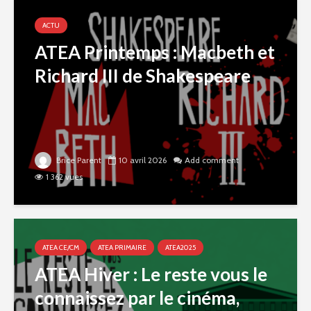
ACTU
ATEA Printemps : Macbeth et
Richard III de Shakespeare
Brice Parent
10 avril 2026
Add comment
1 362 vues
ATEA CE/CM
ATEA PRIMAIRE
ATEA2025
ATEA Hiver : Le reste vous le
connaissez par le cinéma,