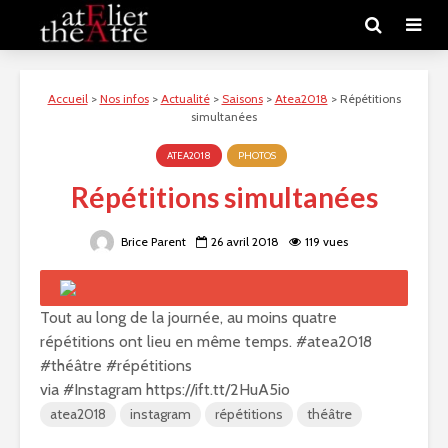
Accueil
>
Nos infos
>
Actualité
>
Saisons
>
Atea2018
>
Répétitions
simultanées
ATEA2018
PHOTOS
Répétitions simultanées
Brice Parent
26 avril 2018
119 vues
Tout au long de la journée, au moins quatre
répétitions ont lieu en même temps. #atea2018
#théâtre #répétitions
via #Instagram https://ift.tt/2HuA5io
atea2018
instagram
répétitions
théâtre