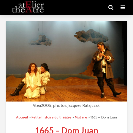
Atea2005, photos Jacques Ratajczak.
Accueil
>
Petite histoire du théâtre
>
Molière
>
1665 – Dom Juan
1665 – Dom Juan