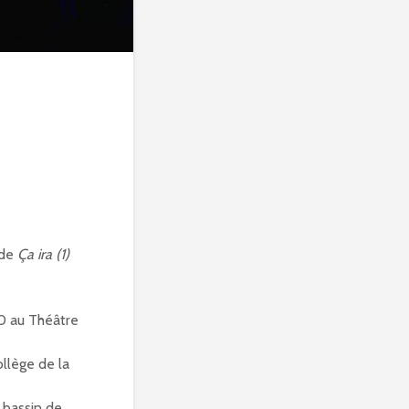
 de
Ça ira (1)
00 au Théâtre
ollège de la
 bassin de