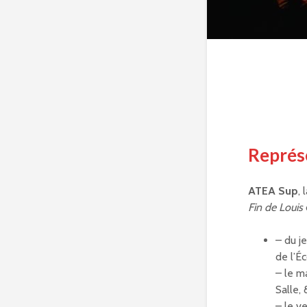
Représ
ATEA Sup
,
Fin de Louis
– du j
de l’É
– le m
Salle,
– le v