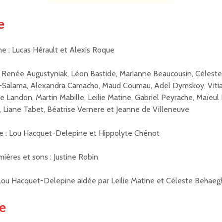
e
e : Lucas Hérault et Alexis Roque
: Renée Augustyniak, Léon Bastide, Marianne Beaucousin, Célest
a-Salama, Alexandra Camacho, Maud Coumau, Adel Dymskoy, Viti
re Landon, Martin Mabille, Leilie Matine, Gabriel Peyrache, Maïeul
, Liane Tabet, Béatrise Vernere et Jeanne de Villeneuve
e : Lou Hacquet-Delepine et Hippolyte Chénot
mières et sons : Justine Robin
Lou Hacquet-Delepine aidée par Leilie Matine et Céleste Behaeg
he