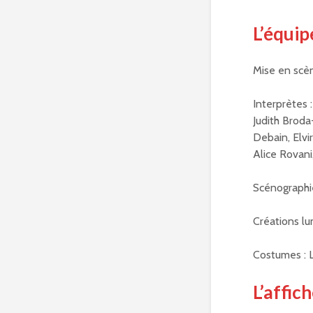
L’équip
Mise en scèn
Interprètes 
Judith Brod
Debain, Elvi
Alice Rovani
Scénographi
Créations lu
Costumes : 
L’affic