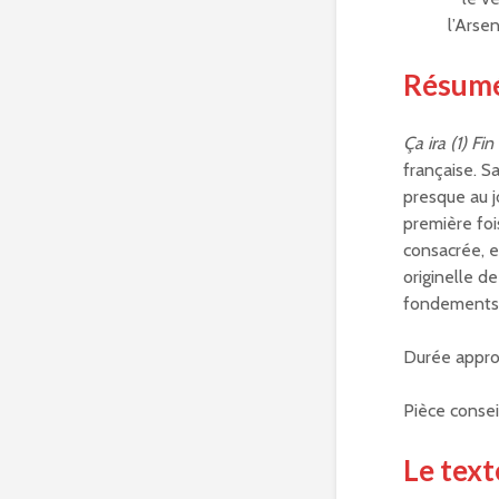
l’Arse
Résum
Ça ira (1) Fi
française. S
presque au j
première foi
consacrée, e
originelle de
fondements 
Durée appro
Pièce conseil
Le text