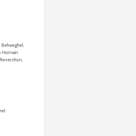
e Behaeghel,
a Hornain
 Reverchon,
hel