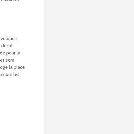
évolution
 décrit
ée pour la
 et sera
roge la place
humour les