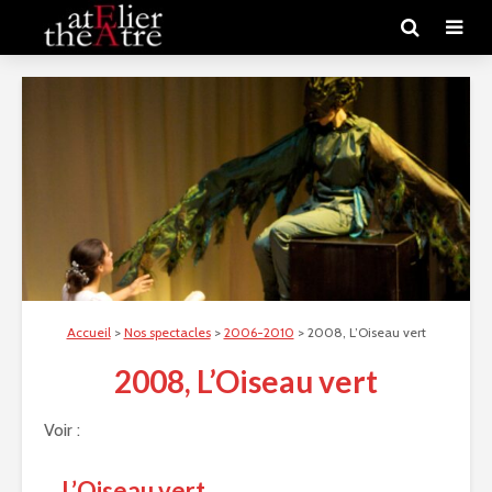
Accueil
>
Nos spectacles
>
2006-2010
>
2008, L’Oiseau vert
2008, L’Oiseau vert
Voir :
L’Oiseau vert