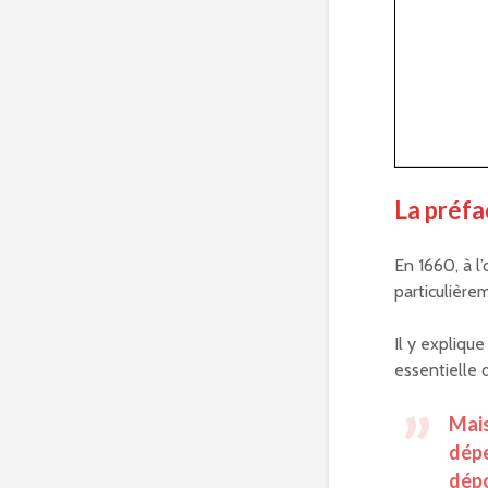
La préfa
En 1660, à l
particulière
Il y explique
essentielle 
Mais
dépe
dépo