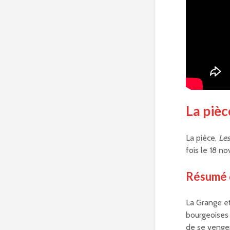
La pièc
La pièce,
Les
fois le 18 n
Résumé
La Grange et
bourgeoises 
de se venger