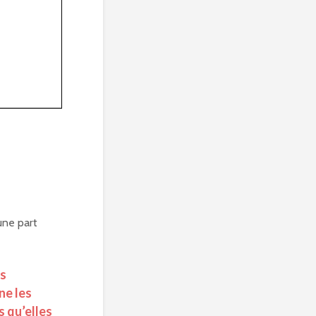
’une part
es
ne les
s qu’elles