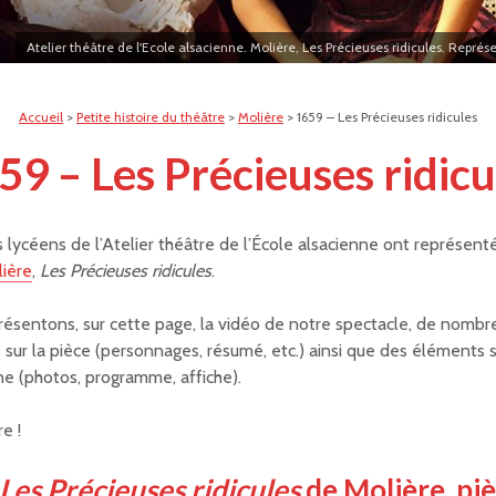
Atelier théâtre de l'Ecole alsacienne. Molière, Les Précieuses ridicules. Repré
Accueil
>
Petite histoire du théâtre
>
Molière
>
1659 – Les Précieuses ridicules
59 – Les Précieuses ridicu
 lycéens de l’Atelier théâtre de l’École alsacienne ont représenté
ière
,
Les Précieuses ridicules
.
ésentons, sur cette page, la vidéo de notre spectacle, de nombr
 sur la pièce (personnages, résumé, etc.) ainsi que des éléments 
e (photos, programme, affiche).
e !
Les Précieuses ridicules
de Molière, pi