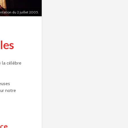
sentation du 2 juillet 2005.
les
 la célèbre
euses
sur notre
èce