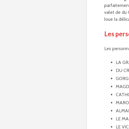
parfaitement
valet de du 
loue la délic
Les per
Les person
LA GR
DU CRO
GORGI
MAGDEL
CATHOS
MAROTT
ALMANZ
LE MA
LE VIC