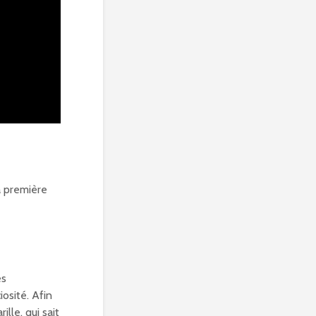
a première
es
osité. Afin
lle, qui sait