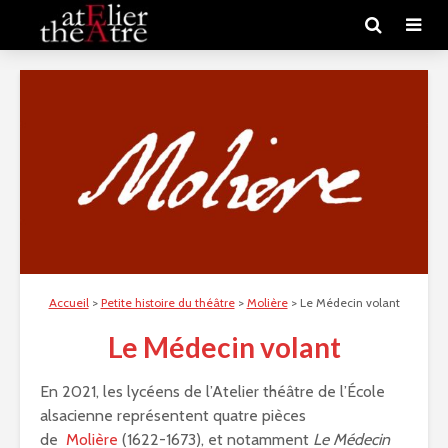
Accueil
>
Petite histoire du théâtre
>
Molière
>
Le Médecin volant
Le Médecin volant
En 2021, les lycéens de l’Atelier théâtre de l’École
alsacienne représentent quatre pièces
de
Molière
(1622-1673), et notamment
Le Médecin