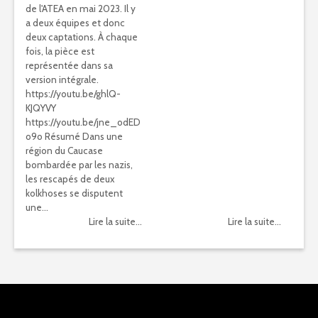
de l'ATEA en mai 2023. Il y
a deux équipes et donc
deux captations. À chaque
fois, la pièce est
représentée dans sa
version intégrale.
https://youtu.be/ghlQ-
KJQYVY
https://youtu.be/jne_odED
o9o Résumé Dans une
région du Caucase
bombardée par les nazis,
les rescapés de deux
kolkhoses se disputent
une...
Lire la suite...
Lire la suite...