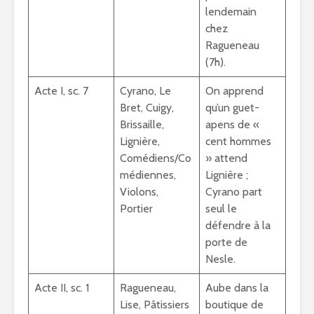
lendemain
chez
Ragueneau
(7h).
Acte I, sc. 7
Cyrano, Le
On apprend
Bret, Cuigy,
qu’un guet-
Brissaille,
apens de «
Lignière,
cent hommes
Comédiens/Co
» attend
médiennes,
Lignière ;
Violons,
Cyrano part
Portier
seul le
défendre à la
porte de
Nesle.
Acte II, sc. 1
Ragueneau,
Aube dans la
Lise, Pâtissiers
boutique de