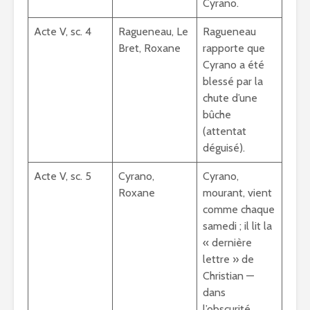
Cyrano.
Acte V, sc. 4
Ragueneau, Le
Ragueneau
Bret, Roxane
rapporte que
Cyrano a été
blessé par la
chute d’une
bûche
(attentat
déguisé).
Acte V, sc. 5
Cyrano,
Cyrano,
Roxane
mourant, vient
comme chaque
samedi ; il lit la
« dernière
lettre » de
Christian —
dans
l’obscurité,