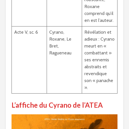
Roxane
comprend qu’il
en est l’auteur.
Acte V, sc. 6
Cyrano,
Révélation et
Roxane, Le
adieux : Cyrano
Bret,
meurt en «
Ragueneau
combattant »
ses ennemis
abstraits et
revendique
son « panache
».
L’affiche du Cyrano de l’ATEA