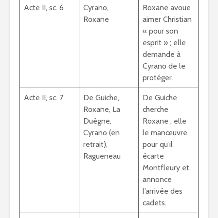
Acte II, sc. 6
Cyrano,
Roxane avoue
Roxane
aimer Christian
« pour son
esprit » ; elle
demande à
Cyrano de le
protéger.
Acte II, sc. 7
De Guiche,
De Guiche
Roxane, La
cherche
Duègne,
Roxane ; elle
Cyrano (en
le manœuvre
retrait),
pour qu’il
Ragueneau
écarte
Montfleury et
annonce
l’arrivée des
cadets.