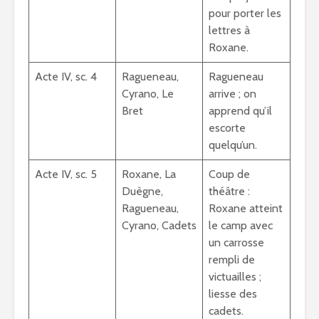
pour porter les
lettres à
Roxane.
Acte IV, sc. 4
Ragueneau,
Ragueneau
Cyrano, Le
arrive ; on
Bret
apprend qu’il
escorte
quelqu’un.
Acte IV, sc. 5
Roxane, La
Coup de
Duègne,
théâtre :
Ragueneau,
Roxane atteint
Cyrano, Cadets
le camp avec
un carrosse
rempli de
victuailles ;
liesse des
cadets.