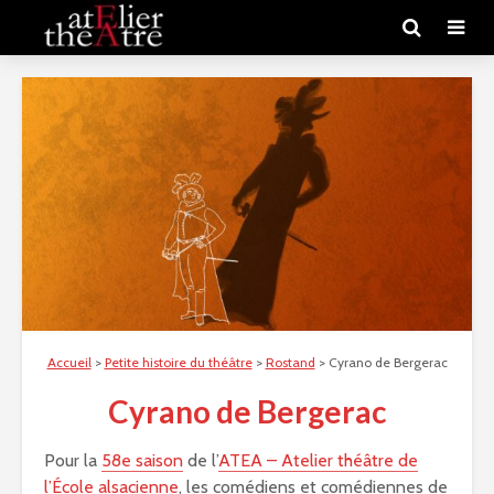
Accueil
>
Petite histoire du théâtre
>
Rostand
>
Cyrano de Bergerac
Cyrano de Bergerac
Pour la
58e saison
de l’
ATEA – Atelier théâtre de
l’École alsacienne
, les comédiens et comédiennes de