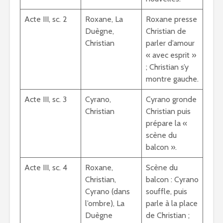
Acte III, sc. 2
Roxane, La
Roxane presse
Duègne,
Christian de
Christian
parler d’amour
« avec esprit »
; Christian s’y
montre gauche.
Acte III, sc. 3
Cyrano,
Cyrano gronde
Christian
Christian puis
prépare la «
scène du
balcon ».
Acte III, sc. 4
Roxane,
Scène du
Christian,
balcon : Cyrano
Cyrano (dans
souffle, puis
l’ombre), La
parle à la place
Duègne
de Christian ;