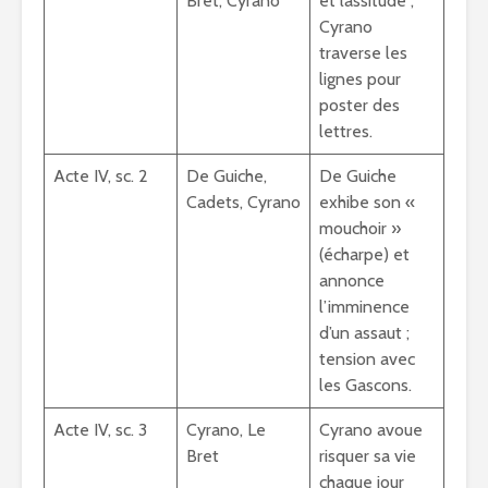
Bret, Cyrano
et lassitude ;
Cyrano
traverse les
lignes pour
poster des
lettres.
Acte IV, sc. 2
De Guiche,
De Guiche
Cadets, Cyrano
exhibe son «
mouchoir »
(écharpe) et
annonce
l’imminence
d’un assaut ;
tension avec
les Gascons.
Acte IV, sc. 3
Cyrano, Le
Cyrano avoue
Bret
risquer sa vie
chaque jour