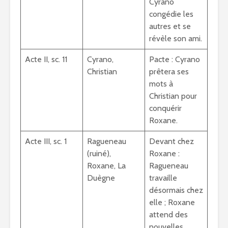
Cyrano
congédie les
autres et se
révèle son ami.
Acte II, sc. 11
Cyrano,
Pacte : Cyrano
Christian
prêtera ses
mots à
Christian pour
conquérir
Roxane.
Acte III, sc. 1
Ragueneau
Devant chez
(ruiné),
Roxane :
Roxane, La
Ragueneau
Duègne
travaille
désormais chez
elle ; Roxane
attend des
nouvelles.