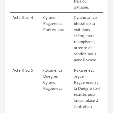
frais du
pâtissier.
Acte II, sc. 4
Cyrano,
Cyrano arrive,
Ragueneau,
blessé de la
Poètes, Lise
nuit (hors
scène) mais
triomphant ;
attente du
rendez-vous
avec Roxane.
Acte II, sc. 5
Roxane, La
Roxane est
Duègne,
reçue ;
Cyrano,
Ragueneau et
Ragueneau
la Duègne sont
écartés pour
laisser place à
l’entretien.