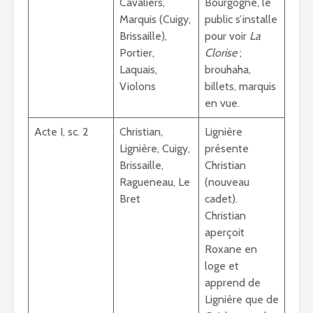
Cavaliers,
Bourgogne, le
Marquis (Cuigy,
public s’installe
Brissaille),
pour voir
La
Portier,
Clorise
;
Laquais,
brouhaha,
Violons
billets, marquis
en vue.
Acte I, sc. 2
Christian,
Lignière
Lignière, Cuigy,
présente
Brissaille,
Christian
Ragueneau, Le
(nouveau
Bret
cadet).
Christian
aperçoit
Roxane en
loge et
apprend de
Lignière que de