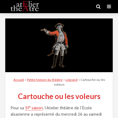
Accueil
>
Petite histoire du théâtre
>
Legrand
>
Cartouche ou les
voleurs
Cartouche ou les voleurs
e
Pour sa
51
saison
, l’Atelier théâtre de l’École
alsacienne a représenté du mercredi 26 au samedi