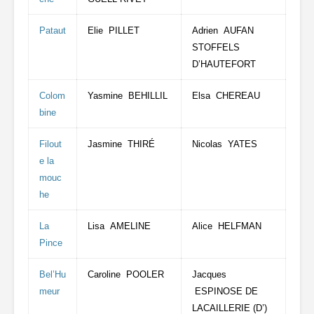
Pataut
Elie PILLET
Adrien AUFAN
STOFFELS
D’HAUTEFORT
Colom
Yasmine BEHILLIL
Elsa CHEREAU
bine
Filout
Jasmine THIRÉ
Nicolas YATES
e la
mouc
he
La
Lisa AMELINE
Alice HELFMAN
Pince
Bel’Hu
Caroline POOLER
Jacques
meur
ESPINOSE DE
LACAILLERIE (D’)