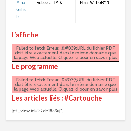
Mme
Rebecca LAIK
Nina WELGRYN
Gribic
he
L’affiche
Failed to fetch Erreur: l&#039;URL du fichier PDF
doit être exactement dans le même domaine que
la page Web actuelle.
Cliquez ici pour en savoir plus
Le programme
Failed to fetch Erreur: l&#039;URL du fichier PDF
doit être exactement dans le même domaine que
la page Web actuelle.
Cliquez ici pour en savoir plus
Les articles liés : #Cartouche
[pt_view id=”c2de18a3uj”]