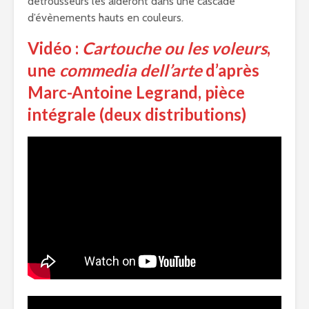
détrousseurs les aideront dans une cascade
d’évènements hauts en couleurs.
Vidéo :
Cartouche ou les voleurs
,
une
commedia dell’arte
d’après
Marc-Antoine Legrand, pièce
intégrale (deux distributions)