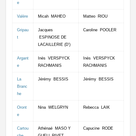
e
Valère
Micah MAHEO
Matteo RIOU
Gripau
Jacques
Caroline POOLER
t
ESPINOSE DE
LACAILLERIE (D’)
Argant
Inès VERSPYCK
Inès VERSPYCK
e
RACHMANIS
RACHMANIS
La
Jérémy BESSIS
Jérémy BESSIS
Branc
he
Oront
Nina WELGRYN
Rebecca LAIK
e
Cartou
Athénaé MASO Y
Capucine RODE
che
GUELL RIVET