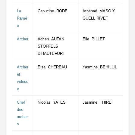
La
Capucine RODE
Athénaé MASO Y
Ramé
GUELL RIVET
e
Archer
Adrien AUFAN
Elie PILLET
STOFFELS
D’HAUTEFORT
Archer
Elsa CHEREAU
Yasmine BEHILLIL
et
voleus
e
Chef
Nicolas YATES
Jasmine THIRÉ
des
archer
s