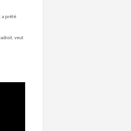
l a prêté
adroit, veut