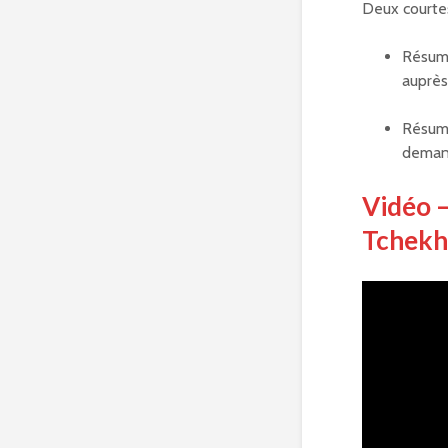
Deux courtes
Résum
auprès
Résum
demande
Vidéo 
Tchekho