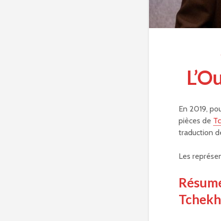
L’O
En 2019, po
pièces de
T
traduction 
Les représen
Résum
Tchek