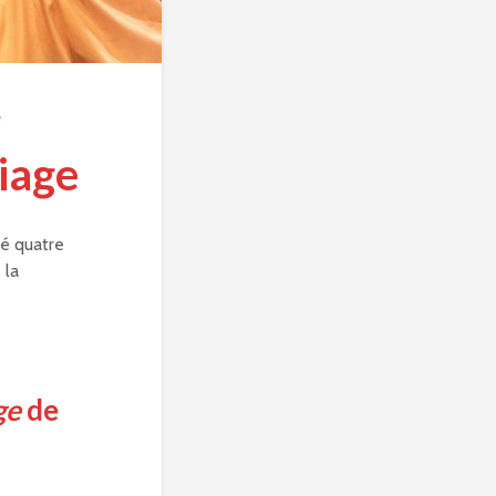
e
iage
é quatre
 la
ge
de