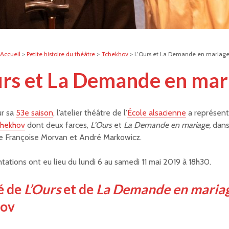
Accueil
>
Petite histoire du théâtre
>
Tchekhov
>
L’Ours et La Demande en mariag
urs et La Demande en mar
ur sa
53e saison
, l’atelier théâtre de l’
École alsacienne
a représent
chekhov
dont deux farces,
L’Ours
et
La Demande en mariage,
dans
de Françoise Morvan et André Markowicz.
tations ont eu lieu du lundi 6 au samedi 11 mai 2019 à 18h30.
é de
L’Ours
et de
La Demande en maria
hov