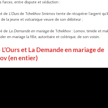
 farces, entre dispute et séduction :
é de
L’Ours
de Tchekhov Smirnov tente de récupérer l’argent qu’i
 de la jeune et volcanique veuve de son débiteur ;
é de
La Demande en mariage
de Tchekhov : Lomov, timide et mal
r en mariage la fille, autoritaire et colérique, de son voisin.
– L’Ours et La Demande en mariage de
v (en entier)