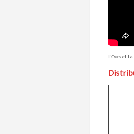
L’Ours et L
Distrib