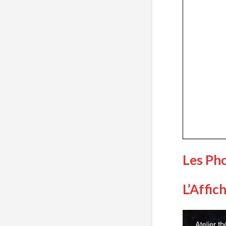
Les Ph
L’Affic