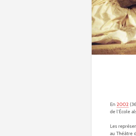
En
2002
(36
de l’École a
Les représen
au Théâtre d