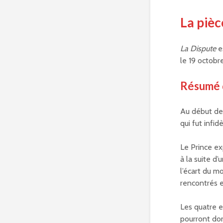
La pièc
La Dispute
e
le 19 octobr
Résumé
Au début de 
qui fut infi
Le Prince ex
à la suite d
l’écart du m
rencontrés e
Les quatre e
pourront don