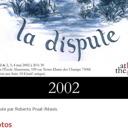
isée par Roberto Prual-Réavis.
otos