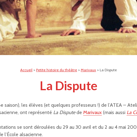
Accueil
>
Petite histoire du théâtre
>
Marivaux
>
La Dispute
La Dispute
e saison), les élèves (et quelques professeurs !) de l’ATEA – Atel
lsacienne, ont représenté
La Dispute
de
Marivaux
(mais aussi
La C
tations se sont déroulées du 29 au 30 avril et du 2 au 4 mai 2
e l’École alsacienne.