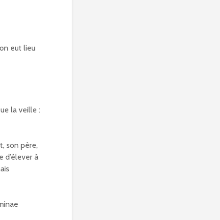
on eut lieu
e la veille :
t, son père,
e d’élever à
ais
rminae