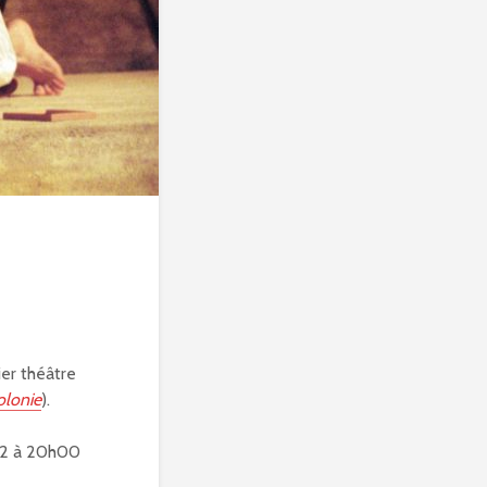
ier théâtre
olonie
).
002 à 20h00