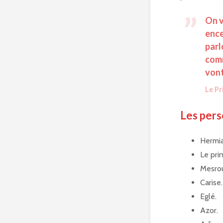
On v
ence
parl
comm
vont
Le Pr
Les per
Hermi
Le pri
Mesro
Carise.
Eglé.
Azor.